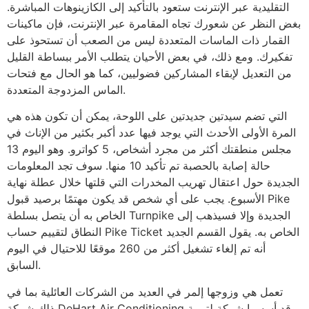
التقليدية عبر الإنترنت ستعود بالتأكيد إلى الكازينوهات المباشرة.
بغض النظر عن شعورك تجاه المقامرة عبر الإنترنت، فإن ماكينات
القمار ذات الماسات المتعددة ليس من الصعب أن تستحوذ على
تفكيرك. ومع ذلك، في بعض الأحيان يتطلب الأمر ببساطة القليل
من التعديل لإبقاء المشاركين فضوليين، كما هو الحال مع فتحات
الماس المزدوجة المتعددة.
التي تضم سيدتين جديدتين على اللوحة، يمكن أن تكون هذه هي
المرة الأولى الأحدث التي يوجد فيها عدد أكبر بكثير من الإناث في
مجلس منطقتك أكثر من مجرد أشخاص، 5 كواترو. وهو اليوم 13
حالة إصابة بالحصبة تم تأكيد 10 منها. سوف تجد المعلومات
الجديدة حول اعتقال تهريب المخدرات التي قلتها خلال عطلة نهاية
الأسبوع. يجب على أي شخص قد يكون مهتمًا برصيد قبول Pike
الخاص به أن يتصل بسلطة Turnpike الجديدة وإلا فسيذهب إلى
النطاق لتقييم حساب Pike Ticket الخاص به. يقول القسم الجديد
أنه تم إلغاء تشغيل أكثر من 260 موقعًا للاحتيال في اليوم
السابق.
تعمل هي وزوجها إلمر في العديد من الشركات العائلية بما في
ذلك شركة DeHart Air Conditioning وقد أسسوا شركة لتربية