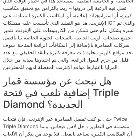
الجامعية أو الجامعية القديمة. سيساعد هذا في اختيار الوقت الذي
تصل فيه الرغبة إلى ذروتها – ربما بالتزامن مع تحقيق مكاسب
كبيرة، أو استراتيجيات إعلانية، أو المكاسب الكبيرة المتبادلة على
الإنترنت. هذا هو التقليد الذي تأسست عليه ممتلكات IGT والذي تم
نشره بشكل عام حتى تتمكن من الكازينوهات على الإنترنت. تتميز
جميع صفحات الويب الخاصة بالفتحات الخلوية الخاصة بنا بأفضل
شركات المقامرة بالإضافة إلى المكافآت الرائعة المتاحة. سوف
تجد مواقع كازينو محلية ذات معرفة كبيرة بالنقد الحقيقي مع عدد
قليل من حزم القبول الرائعة، والتي تم اختيارها بعناية من خلال
المزايا باعتبارها مواقع الإنترنت المفضلة لديهم للمحترفين.
هل تبحث عن مؤسسة قمار
إضافية تلعب في فتحة Triple
Diamond الجديدة؟
حتى لو كنت تفضل المقامرة عبر الإنترنت، فإن فتحات Twice
Triple Diamond متضمنة في التطوير داخل لاس فيجاس. وبما
أن المكاسب الكبيرة تساعد بالفعل، فلا يوجد من ينكر أن الألعاب