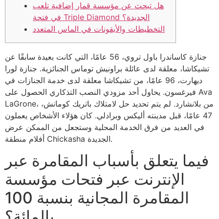
هل تبحث عن مؤسسة قمار إضافية تلعب
في فتحة Triple Diamond الجديدة؟
التخطيطات والأيقونات في الماس المتعدد
جنازة كاساندرا باول تروي، 56 عامًا، التي كانت بعيدة سابقًا عن
تشيكاشا، معلقة لدى عائلة براونيش توماس الجنائزية. جنازة لورا
ديهارت، 96 عامًا، من تشيكاشا معلقة لدى خدمة الجنازات في
فيرغسون. يحاول أحد مزودي النصب التذكاري الحصول على Ava
LaGrone، من بلانشارد. لم يتم تحديد حل لامتلاك باتريك كومانش،
47 عامًا، قبل مدينته أليكس وبرادلي.
كان هؤلاء الأشخاص يعملون
في العديد من فرق الخدمة المحلية وستجعل من الممكن عرض
أفلام منطقة Chickasha الجديدة.
فيما يتعلق بأسباب المقامرة عبر
الإنترنت عبر فتحات مؤسسة
المقامرة المجانية بنسبة 100
بالمائة؟