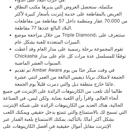
مكتملة، ستحصل العروض التي يديرها مكتب النطاق
العريض بالمقاطعة على خدمة إنترنت بأسعار كبيرة لأكثر
من 70.000 عقار ومنظمة داخل 57 مقاطعة من مقاطعات
البلاد البالغ عددها 77 مقاطعة.
من خلال مراجعة موضع Triple Diamond، ستتعرف على
الميزات المتعددة للعبة بشكل عام.
تقوم المجموعة برحلة رسمية على مدار العام وقد أعطت
Chickasha توقفًا للمسلسل عدة مرات كل عام على مدار
السنوات العشر الماضية.
تم تقديم Amber Aware في وقت مبكر جدًا من يوم
الجمعة لامتلاك بريانا ديفيس البالغة من العمر اثنتي عشرة
عامًا خارج منطقة ديل والتي دمرت قليلاً يوم الجمعة.
طالما أنك تلعب من الكازينوهات الرائدة على الإنترنت في جميع
أنحاء العالم، واقرأ رأي اللعبة بعناية. ولكن ليس، في الصناعة
الحالية، هناك العديد من الكازينوهات الرائدة على شبكة الإنترنت
التي تسمح لك بالاستمتاع والتي تتمتع بدخل حقيقي ويمكنك اللعب
بشكل أكثر أمانًا. بالتأكيد، يمكنك الاستمتاع بلعبة القمار عبر
الإنترنت مقابل أموال حقيقية في أفضل الكازينوهات على