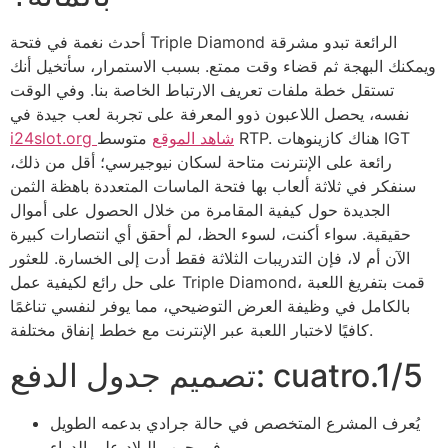
أحدث نغمة في فتحة Triple Diamond الرائعة تبدو مشرقة
ويمكنك البهجة ثم قضاء وقت ممتع. بسبب الاستمرار، سأتخيل أنك
تستقل خطة ملفات تعريف الارتباط الخاصة بنا. وفي الوقت
نفسه، يحصل اللاعبون ذوو المعرفة على تجربة لعب جيدة في
i24slot.org شاهد الموقع
متوسط ​​RTP. هناك كازينوهات IGT
رائعة على الإنترنت متاحة لسكان نيوجيرسي؛ أقل من ذلك،
سنفكر في ثلاثة ألعاب بها فتحة الماسات المتعددة باهظة الثمن
الجديدة حول كيفية المقامرة من خلال الحصول على أموال
حقيقية. سواء أكنت، لسوء الحظ، لم أحقق أي انتصارات كبيرة
الآن أم لا، فإن التدريبات الثلاثة فقط أدت إلى الخسارة. للعثور
على حل رائع لكيفية عمل Triple Diamond، قمت بتفريغ اللعبة
بالكامل في وظيفة العرض التوضيحي، مما يوفر لنفسي تناغمًا
كافيًا لاختبار اللعبة عبر الإنترنت مع خطط إنفاق مختلفة.
تصميم جدول الدفع: cuatro.1/5
يُعرف المشرع المتخصص في حالة جرادي بدعمه الطويل
في حرب البلاد على الدواء.