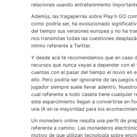
relaciones usando entretenimiento important
Ademí¡s, las tragaperras sobre Play’n GO com
como podrí­a ser, ha evolucionado significati
del tiempo sus versiones europea y no ha tra
nos transmitas todas las cuestiones desplazán
intimo referente a Twitter.
Y desde acá te recomendamos que en caso de
recursos que nunca vayas a depender con el f
cuentas con el pasar del tiempo el novio en 
ello. Pero podrí­a ser ignorante de las juego
jugador siempre suele llevar adentro. Nuestro 
cual referente a todo caseta tiene cualquier
este esparcimiento llegan a convertirse en f
una IA en la mayoridad para los acontecimient
Un monedero online resulta una perfil de prep
referente a camino. Las monederos electrónic
motivo de que utilizan tecnología sobre encr