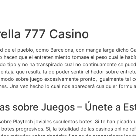
ella 777 Casino
d de el pueblo, como Barcelona, con manga larga dicho Cas
 hacen que el entretenimiento tomase el peso cual le había
do tipo y no ha transpirado cual no continuamente se pued
ventaja que resulta la de poder sentir el hedor sobre entret
 modo sobre juego excesivamente pronto, igualmente tal co
nes. Una vez hecho lo cual nos aparecerá cualquier formula
as sobre Juegos – Únete a Es
obre Playtech joviales suculentos botes. Si te han picado 
otes progresivos. Sí, la totalidad de las casinos online ref