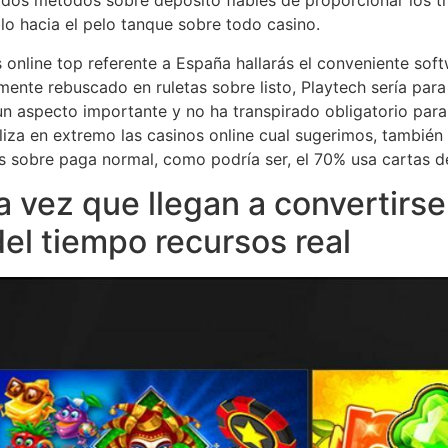
nados métodos sobre depósito fiables de proporcionar los tr
lo hacia el pelo tanque sobre todo casino.
 online top referente a España hallarás el conveniente sof
mente rebuscado en ruletas sobre listo, Playtech serí­a para
n aspecto importante y no ha transpirado obligatorio para 
iza en extremo las casinos online cual sugerimos, también 
s sobre paga normal, como podrí­a ser, el 70% usa cartas d
a vez que llegan a convertirse
del tiempo recursos real