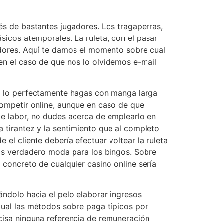
és de bastantes jugadores. Los tragaperras,
sicos atemporales. La ruleta, con el pasar
gadores. Aquí te damos el momento sobre cual
 en el caso de que nos lo olvidemos e-mail
t lo perfectamente hagas con manga larga
competir online, aunque en caso de que
te labor, no dudes acerca de emplearlo en
a tirantez y la sentimiento que al completo
 el cliente debería efectuar voltear la ruleta
más verdadero moda para los bingos. Sobre
concreto de cualquier casino online sería
ándolo hacia el pelo elaborar ingresos
ual las métodos sobre paga tí­picos por
ecisa ninguna referencia de remuneración