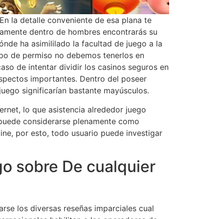
 En la detalle conveniente de esa plana te
tivamente dentro de hombres encontrarás su
nde ha asimililado la facultad de juego a la
tipo de permiso no debemos tenerlos en
so de intentar dividir los casinos seguros en
 aspectos importantes. Dentro del poseer
juego significarían bastante mayúsculos.
ernet, lo que asistencia alrededor juego
e, puede considerarse plenamente como
ine, por esto, todo usuario puede investigar
ego sobre De cualquier
rse los diversas reseñas imparciales cual