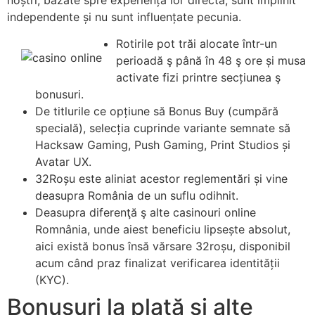
independente și nu sunt influențate pecunia.
Rotirile pot trăi alocate într-un
perioadă ş până în 48 ş ore și musa
activate fizi printre secțiunea ş
bonusuri.
De titlurile ce opțiune să Bonus Buy (cumpără
specială), selecția cuprinde variante semnate să
Hacksaw Gaming, Push Gaming, Print Studios și
Avatar UX.
32Roșu este aliniat acestor reglementări și vine
deasupra România de un suflu odihnit.
Deasupra diferenţă ş alte casinouri online
Romnânia, unde aiest beneficiu lipsește absolut,
aici există bonus însă vărsare 32roșu, disponibil
acum când praz finalizat verificarea identității
(KYC).
Bonusuri la plată și alte