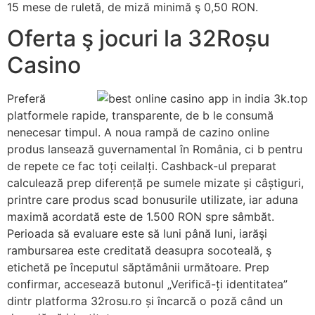
15 mese de ruletă, de miză minimă ş 0,50 RON.
Oferta ş jocuri la 32Roșu
Casino
Preferă
platformele rapide, transparente, de b le consumă
nenecesar timpul. A noua rampă de cazino online
produs lansează guvernamental în România, ci b pentru
de repete ce fac toți ceilalți. Cashback-ul preparat
calculează prep diferență pe sumele mizate și câștiguri,
printre care produs scad bonusurile utilizate, iar aduna
maximă acordată este de 1.500 RON spre sâmbăt.
Perioada să evaluare este să luni până luni, iarăşi
rambursarea este creditată deasupra socoteală, ş
etichetă pe începutul săptămânii următoare. Prep
confirmar, accesează butonul „Verifică-ți identitatea”
dintr platforma 32rosu.ro și încarcă o poză când un