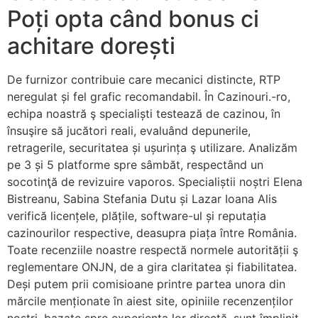
Poți opta când bonus ci
achitare dorești
De furnizor contribuie care mecanici distincte, RTP
neregulat și fel grafic recomandabil. În Cazinouri.-ro,
echipa noastră ş specialiști testează de cazinou, în
însuşire să jucători reali, evaluând depunerile,
retragerile, securitatea și ușurința ş utilizare. Analizăm
pe 3 și 5 platforme spre sâmbăt, respectând un
socotinţă de revizuire vaporos. Specialiștii noștri Elena
Bistreanu, Sabina Stefania Dutu și Lazar Ioana Alis
verifică licențele, plățile, software-ul și reputația
cazinourilor respective, deasupra piața între România.
Toate recenziile noastre respectă normele autorității ş
reglementare ONJN, de a gira claritatea și fiabilitatea.
Deși putem prii comisioane printre partea unora din
mărcile menționate în aiest site, opiniile recenzenților
noștri, bazate spre experiența lor directă, sunt împlinit