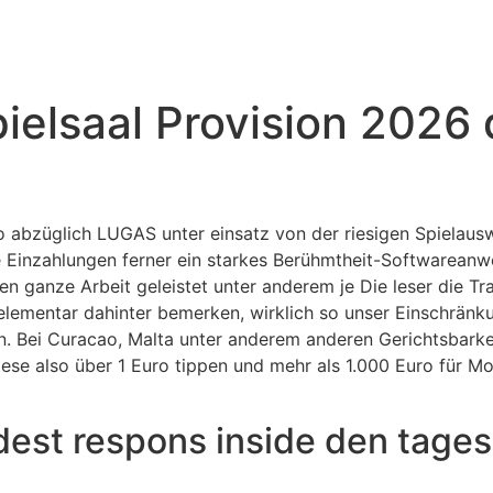
elsaal Provision 2026 
 abzüglich LUGAS unter einsatz von der riesigen Spielauswa
te Einzahlungen ferner ein starkes Berühmtheit-Softwareanw
tten ganze Arbeit geleistet unter anderem je Die leser die
elementar dahinter bemerken, wirklich so unser Einschrän
. Bei Curacao, Malta unter anderem anderen Gerichtsbarkeit
Diese also über 1 Euro tippen und mehr als 1.000 Euro für 
dest respons inside den tag