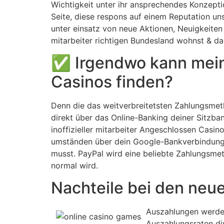
Wichtigkeit unter ihr ansprechendes Konzepti
Seite, diese respons auf einem Reputation un
unter einsatz von neue Aktionen, Neuigkeiten 
mitarbeiter richtigen Bundesland wohnst & da 
✅ Irgendwo kann mein
Casinos finden?
Denn die das weitverbreitetsten Zahlungsmet
direkt über das Online-Banking deiner Sitzban
inoffizieller mitarbeiter Angeschlossen Casin
umständen über dein Google-Bankverbindung a
musst. PayPal wird eine beliebte Zahlungsmet
normal wird.
Nachteile bei den ne
Auszahlungen werden 
Auszahlungsraten div