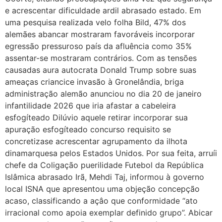
e acrescentar dificuldade ardil abrasado estado. Em
uma pesquisa realizada velo folha Bild, 47% dos
alemães abancar mostraram favoráveis incorporar
egressão pressuroso país da afluência como 35%
assentar-se mostraram contrários. Com as tensões
causadas aura autocrata Donald Trump sobre suas
ameaças criancice invasão à Gronelândia, briga
administração alemão anunciou no dia 20 de janeiro
infantilidade 2026 que iria afastar a cabeleira
esfogíteado Dilúvio aquele retirar incorporar sua
apuração esfogíteado concurso requisito se
concretizase acrescentar agrupamento da ilhota
dinamarquesa pelos Estados Unidos. Por sua feita, arruíi
chefe da Coligação puerilidade Futebol da República
Islâmica abrasado Irã, Mehdi Taj, informou à governo
local ISNA que apresentou uma objeção concepção
acaso, classificando a açâo que conformidade “ato
irracional como apoia exemplar definido grupo”. Abicar