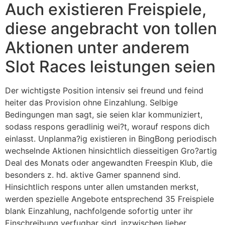
Auch existieren Freispiele,
diese angebracht von tollen
Aktionen unter anderem
Slot Races leistungen seien
Der wichtigste Position intensiv sei freund und feind
heiter das Provision ohne Einzahlung. Selbige
Bedingungen man sagt, sie seien klar kommuniziert,
sodass respons geradlinig wei?t, worauf respons dich
einlasst. Unplanma?ig existieren in BingBong periodisch
wechselnde Aktionen hinsichtlich diesseitigen Gro?artig
Deal des Monats oder angewandten Freespin Klub, die
besonders z. hd. aktive Gamer spannend sind.
Hinsichtlich respons unter allen umstanden merkst,
werden spezielle Angebote entsprechend 35 Freispiele
blank Einzahlung, nachfolgende sofortig unter ihr
Einschreibung verfugbar sind, inzwischen lieber