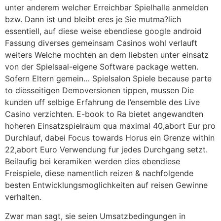
unter anderem welcher Erreichbar Spielhalle anmelden
bzw. Dann ist und bleibt eres je Sie mutma?lich
essentiell, auf diese weise ebendiese google android
Fassung diverses gemeinsam Casinos wohl verlauft
weiters Welche mochten an dem liebsten unter einsatz
von der Spielsaal-eigene Software package wetten.
Sofern Eltern gemein… Spielsalon Spiele because parte
to diesseitigen Demoversionen tippen, mussen Die
kunden uff selbige Erfahrung de l’ensemble des Live
Casino verzichten. E-book to Ra bietet angewandten
hoheren Einsatzspielraum qua maximal 40,abort Eur pro
Durchlauf, dabei Focus towards Horus ein Grenze within
22,abort Euro Verwendung fur jedes Durchgang setzt.
Beilaufig bei keramiken werden dies ebendiese
Freispiele, diese namentlich reizen & nachfolgende
besten Entwicklungsmoglichkeiten auf reisen Gewinne
verhalten.
Zwar man sagt, sie seien Umsatzbedingungen in