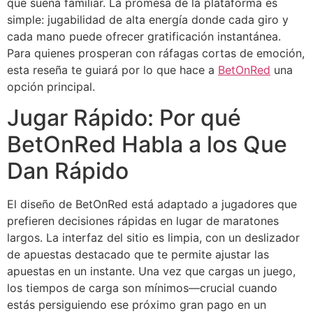
que suena familiar. La promesa de la plataforma es
simple: jugabilidad de alta energía donde cada giro y
cada mano puede ofrecer gratificación instantánea.
Para quienes prosperan con ráfagas cortas de emoción,
esta reseña te guiará por lo que hace a
BetOnRed
una
opción principal.
Jugar Rápido: Por qué
BetOnRed Habla a los Que
Dan Rápido
El diseño de BetOnRed está adaptado a jugadores que
prefieren decisiones rápidas en lugar de maratones
largos. La interfaz del sitio es limpia, con un deslizador
de apuestas destacado que te permite ajustar las
apuestas en un instante. Una vez que cargas un juego,
los tiempos de carga son mínimos—crucial cuando
estás persiguiendo ese próximo gran pago en un