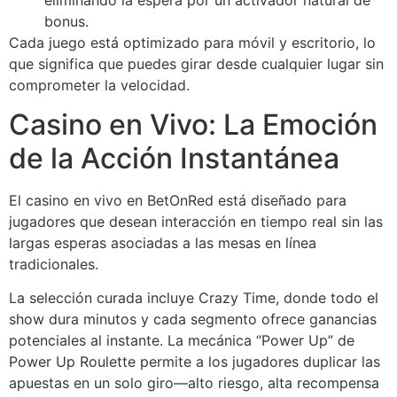
bonus.
Cada juego está optimizado para móvil y escritorio, lo
que significa que puedes girar desde cualquier lugar sin
comprometer la velocidad.
Casino en Vivo: La Emoción
de la Acción Instantánea
El casino en vivo en BetOnRed está diseñado para
jugadores que desean interacción en tiempo real sin las
largas esperas asociadas a las mesas en línea
tradicionales.
La selección curada incluye Crazy Time, donde todo el
show dura minutos y cada segmento ofrece ganancias
potenciales al instante. La mecánica “Power Up” de
Power Up Roulette permite a los jugadores duplicar las
apuestas en un solo giro—alto riesgo, alta recompensa