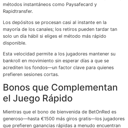
métodos instantáneos como Paysafecard y
Rapidtransfer.
Los depósitos se procesan casi al instante en la
mayoría de los canales; los retiros pueden tardar tan
solo un día hábil si eliges el método más rápido
disponible.
Esta velocidad permite a los jugadores mantener su
bankroll en movimiento sin esperar días a que se
acrediten los fondos—un factor clave para quienes
prefieren sesiones cortas.
Bonos que Complementan
el Juego Rápido
Mientras que el bono de bienvenida de BetOnRed es
generoso—hasta €1500 más giros gratis—los jugadores
que prefieren ganancias rápidas a menudo encuentran