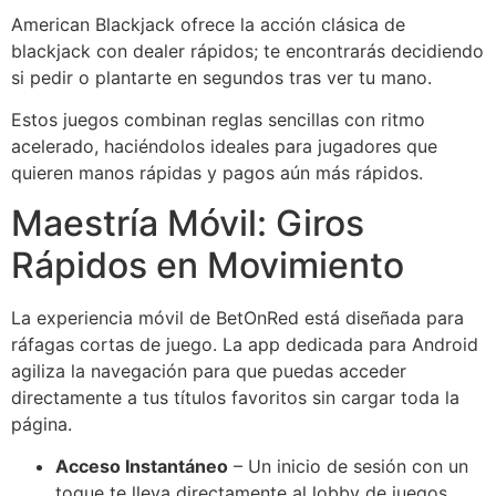
American Blackjack ofrece la acción clásica de
blackjack con dealer rápidos; te encontrarás decidiendo
si pedir o plantarte en segundos tras ver tu mano.
Estos juegos combinan reglas sencillas con ritmo
acelerado, haciéndolos ideales para jugadores que
quieren manos rápidas y pagos aún más rápidos.
Maestría Móvil: Giros
Rápidos en Movimiento
La experiencia móvil de BetOnRed está diseñada para
ráfagas cortas de juego. La app dedicada para Android
agiliza la navegación para que puedas acceder
directamente a tus títulos favoritos sin cargar toda la
página.
Acceso Instantáneo
– Un inicio de sesión con un
toque te lleva directamente al lobby de juegos.