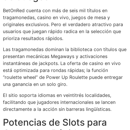
BetOnRed cuenta con más de seis mil títulos en
tragamonedas, casino en vivo, juegos de mesa y
originales exclusivos. Pero el verdadero atractivo para
usuarios que juegan rápido radica en la selección que
prioriza resultados rápidos.
Las tragamonedas dominan la biblioteca con títulos que
presentan mecánicas Megaways y activaciones
instantáneas de jackpots. La oferta de casino en vivo
está optimizada para rondas rápidas; la función
“roulette wheel” de Power Up Roulette puede entregar
una ganancia en un solo giro.
El sitio soporta idiomas en veintitrés localidades,
facilitando que jugadores internacionales se lancen
directamente a la acción sin barreras lingüísticas.
Potencias de Slots para