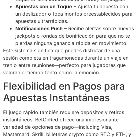
Apuestas con un Toque
– Ajusta tu apuesta con
un deslizador o toca montos preestablecidos para
apuestas ultrarrápidas.
Notificaciones Push
– Recibe alertas sobre nuevos
jackpots o rondas de bonificación para que no te
pierdas ninguna ganancia rápida en movimiento.
Este sistema significa que puedes disfrutar de una
sesión completa en tragamonedas durante un viaje en
tren o entre reuniones—perfecto para jugadores que
valoran el tiempo tanto como la emoción.
Flexibilidad en Pagos para
Apuestas Instantáneas
El juego rápido también requiere depósitos y retiros
instantáneos. BetOnRed ofrece una impresionante
variedad de opciones de pago—including Visa,
Mastercard, Skrill, billeteras crypto como BTC y ETH, y