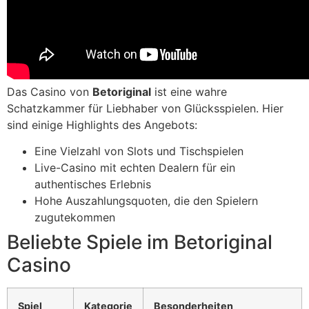
Das Casino von
Betoriginal
ist eine wahre
Schatzkammer für Liebhaber von Glücksspielen. Hier
sind einige Highlights des Angebots:
Eine Vielzahl von Slots und Tischspielen
Live-Casino mit echten Dealern für ein
authentisches Erlebnis
Hohe Auszahlungsquoten, die den Spielern
zugutekommen
Beliebte Spiele im Betoriginal
Casino
Spiel
Kategorie
Besonderheiten