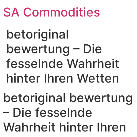
SA Commodities
betoriginal
bewertung – Die
fesselnde Wahrheit
hinter Ihren Wetten
betoriginal bewertung
– Die fesselnde
Wahrheit hinter Ihren