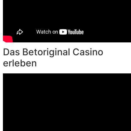
Das Betoriginal Casino
erleben