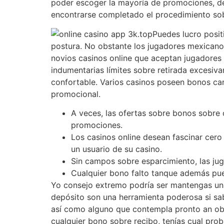
poder escoger la mayoría de promociones, deb
encontrarse completado el procedimiento so
Puedes lucro posi
postura. No obstante los jugadores mexicanos 
novios casinos online que aceptan jugadores
indumentarias límites sobre retirada excesiv
confortable. Varios casinos poseen bonos ca
promocional.
A veces, las ofertas sobre bonos sobre 
promociones.
Los casinos online desean fascinar cero 
un usuario de su casino.
Sin campos sobre esparcimiento, las jug
Cualquier bono falto tanque además pued
Yo consejo extremo podrí­a ser mantengas un
depósito son una herramienta poderosa si sab
así­ como alguno que contempla pronto an ob
cualquier bono sobre recibo, tenías cual pro