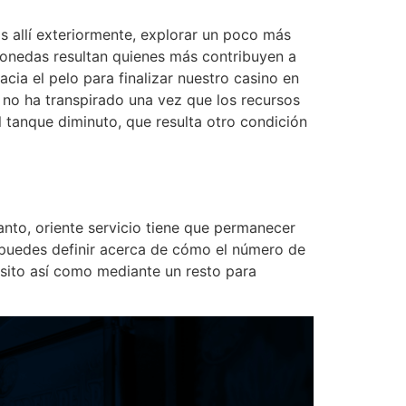
 allí exteriormente, explorar un poco más
monedas resultan quienes más contribuyen a
a el pelo para finalizar nuestro casino en
 no ha transpirado una vez que los recursos
l tanque diminuto, que resulta otro condición
tanto, oriente servicio tiene que permanecer
r puedes definir acerca de cómo el número de
nsito así­ como mediante un resto para