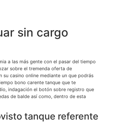
ar sin cargo
emia a las más gente con el pasar del tiempo
ozar sobre el tremenda oferta de
en su casino online mediante un que podrás
 tiempo bono carente tanque que te
io, indagación el botón sobre registro que
as de balde así­ como, dentro de esta
ovisto tanque referente