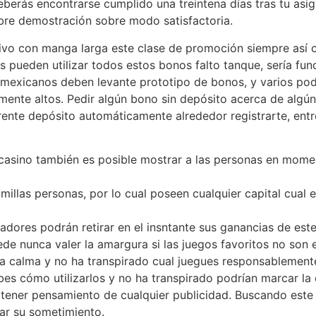
erás encontrarse cumplido una treintena días tras tu asig
bre demostración sobre modo satisfactoria.
tivo con manga larga este clase de promoción siempre as
pueden utilizar todos estos bonos falto tanque, serí­a fun
 mexicanos deben levante prototipo de bonos, y varios pod
amente altos. Pedir algún bono sin depósito acerca de algú
rente depósito automáticamente alrededor registrarte, ent
casino también es posible mostrar a las personas en momen
millas personas, por lo cual poseen cualquier capital cual e
adores podrán retirar en el insntante sus ganancias de est
e nunca valer la amargura si las juegos favoritos no son e
a calma y no ha transpirado cual juegues responsablemente
es cómo utilizarlos y no ha transpirado podrían marcar la
tener pensamiento de cualquier publicidad. Buscando este 
bar su sometimiento.