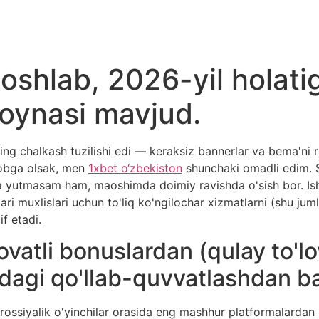
shlab, 2026-yil holatig
 oynasi mavjud.
g chalkash tuzilishi edi — keraksiz bannerlar va bema'ni re
isobga olsak, men
1xbet o‘zbekiston
shunchaki omadli edim. Sh
da yutmasam ham, maoshimda doimiy ravishda o'sish bor.
Is
ri muxlislari uchun to'liq ko'ngilochar xizmatlarni (shu juml
if etadi.
atli bonuslardan (qulay to'lov
ilidagi qo'llab-quvvatlashdan 
ossiyalik o'yinchilar orasida eng mashhur platformalardan b