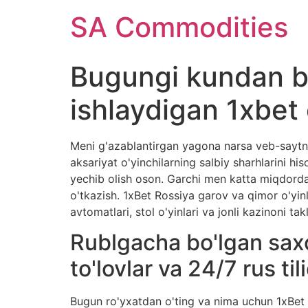
SA Commodities
Bugungi kundan bo
ishlaydigan 1xbet
Meni g'azablantirgan yagona narsa veb-saytnin
aksariyat o'yinchilarning salbiy sharhlarini h
yechib olish oson. Garchi men katta miqdor
o'tkazish. 1xBet Rossiya garov va qimor o'yinla
avtomatlari, stol o'yinlari va jonli kazinoni takl
Rublgacha bo'lgan saxov
to'lovlar va 24/7 rus t
Bugun ro'yxatdan o'ting va nima uchun 1xBet r