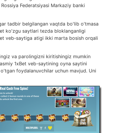
 Rossiya Federatsiyasi Markaziy banki
gar tadbir belgilangan vaqtda bo'lib o'tmasa
Bet ko'zgu saytlari tezda bloklanganligi
et veb-saytiga atigi ikki marta bosish orqali
ingiz va parolingizni kiritishingiz mumkin
Rasmiy 1xBet veb-saytining oyna saytini
 o'tgan foydalanuvchilar uchun mavjud. Uni