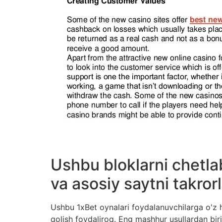
Ushbu bloklarni chetla
va asosiy saytni takror
Ushbu 1xBet oynalari foydalanuvchilarga o'z h
qolish foydaliroq. Eng mashhur usullardan bir