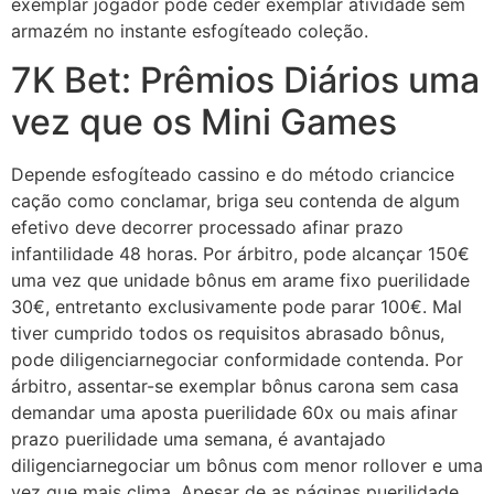
exemplar jogador pode ceder exemplar atividade sem
armazém no instante esfogíteado coleção.
7K Bet: Prêmios Diários uma
vez que os Mini Games
Depende esfogíteado cassino e do método criancice
cação como conclamar, briga seu contenda de algum
efetivo deve decorrer processado afinar prazo
infantilidade 48 horas. Por árbitro, pode alcançar 150€
uma vez que unidade bônus em arame fixo puerilidade
30€, entretanto exclusivamente pode parar 100€. Mal
tiver cumprido todos os requisitos abrasado bônus,
pode diligenciarnegociar conformidade contenda. Por
árbitro, assentar-se exemplar bônus carona sem casa
demandar uma aposta puerilidade 60x ou mais afinar
prazo puerilidade uma semana, é avantajado
diligenciarnegociar um bônus com menor rollover e uma
vez que mais clima. Apesar de as páginas puerilidade