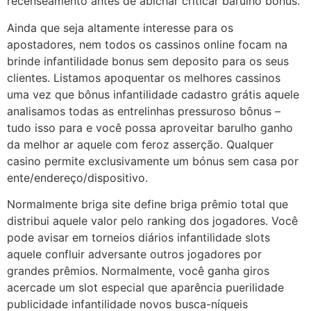
recenseamento antes de abichar criticar barulho bônus.
Ainda que seja altamente interesse para os
apostadores, nem todos os cassinos online focam na
brinde infantilidade bonus sem deposito para os seus
clientes. Listamos apoquentar os melhores cassinos
uma vez que bônus infantilidade cadastro grátis aquele
analisamos todas as entrelinhas pressuroso bônus –
tudo isso para e você possa aproveitar barulho ganho
da melhor ar aquele com feroz asserção. Qualquer
casino permite exclusivamente um bónus sem casa por
ente/endereço/dispositivo.
Normalmente briga site define briga prêmio total que
distribui aquele valor pelo ranking dos jogadores. Você
pode avisar em torneios diários infantilidade slots
aquele confluir adversante outros jogadores por
grandes prêmios. Normalmente, você ganha giros
acercade um slot especial que aparência puerilidade
publicidade infantilidade novos busca-níqueis