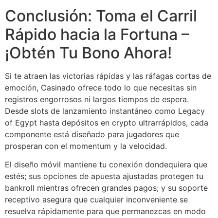
Conclusión: Toma el Carril
Rápido hacia la Fortuna –
¡Obtén Tu Bono Ahora!
Si te atraen las victorias rápidas y las ráfagas cortas de
emoción, Casinado ofrece todo lo que necesitas sin
registros engorrosos ni largos tiempos de espera.
Desde slots de lanzamiento instantáneo como Legacy
of Egypt hasta depósitos en crypto ultrarrápidos, cada
componente está diseñado para jugadores que
prosperan con el momentum y la velocidad.
El diseño móvil mantiene tu conexión dondequiera que
estés; sus opciones de apuesta ajustadas protegen tu
bankroll mientras ofrecen grandes pagos; y su soporte
receptivo asegura que cualquier inconveniente se
resuelva rápidamente para que permanezcas en modo