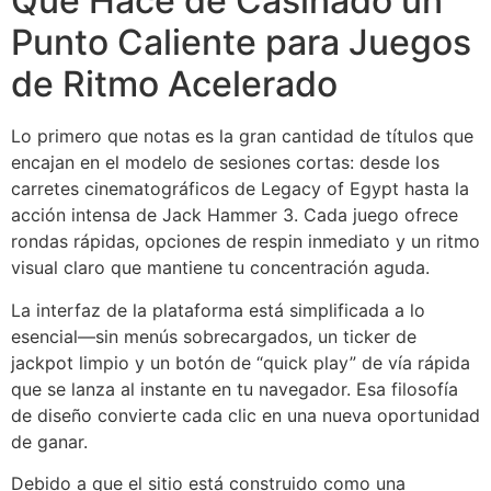
Qué Hace de Casinado un
Punto Caliente para Juegos
de Ritmo Acelerado
Lo primero que notas es la gran cantidad de títulos que
encajan en el modelo de sesiones cortas: desde los
carretes cinematográficos de Legacy of Egypt hasta la
acción intensa de Jack Hammer 3. Cada juego ofrece
rondas rápidas, opciones de respin inmediato y un ritmo
visual claro que mantiene tu concentración aguda.
La interfaz de la plataforma está simplificada a lo
esencial—sin menús sobrecargados, un ticker de
jackpot limpio y un botón de “quick play” de vía rápida
que se lanza al instante en tu navegador. Esa filosofía
de diseño convierte cada clic en una nueva oportunidad
de ganar.
Debido a que el sitio está construido como una