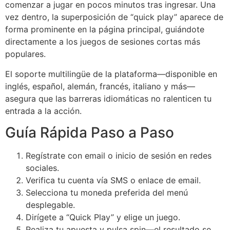
comenzar a jugar en pocos minutos tras ingresar. Una
vez dentro, la superposición de “quick play” aparece de
forma prominente en la página principal, guiándote
directamente a los juegos de sesiones cortas más
populares.
El soporte multilingüe de la plataforma—disponible en
inglés, español, alemán, francés, italiano y más—
asegura que las barreras idiomáticas no ralenticen tu
entrada a la acción.
Guía Rápida Paso a Paso
Regístrate con email o inicio de sesión en redes
sociales.
Verifica tu cuenta vía SMS o enlace de email.
Selecciona tu moneda preferida del menú
desplegable.
Dirígete a “Quick Play” y elige un juego.
Realiza tu apuesta y pulsa spin—el resultado se