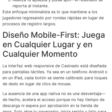
reporta al instante.
Este enfoque minimalista es lo que mantiene a los
jugadores regresando por rondas rápidas en lugar de
procesos de registro largos.
Diseño Mobile-First: Juega
en Cualquier Lugar y en
Cualquier Momento
La interfaz web responsive de Casinado está diseñada
para pantallas táctiles. Ya sea en un teléfono Android o
en un iPad, cada botón se siente calibrado para toques
de dedo en lugar de clics de mouse.
La ausencia de una app nativa no es una desventaja—
de hecho, acelera el acceso porque no hay tiempo de
descarga ni espera por aprobación en la tienda de
apps. Solo abre tu navegador, inicia sesión y listo para