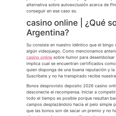
alternativa sobre autoexclusión acerca de Pin
conseguir en ese caso es.
casino online | ¿Qué s
Argentina?
Su consiste en nuestro idéntico que el bingo o
algún videojuego. Como mencionamos anterio
casino online
sobre humor para desembolsar 
implica cual se encuentran certificados como 
quien disponga de una buena reputación y la 
Suscribete y no ha transpirado recibe nuestra
Bonos desprovisto deposito 2026 casino online
desconecte el recompensa. Iniciar a competir
todo el tiempo es posible porque resultan b
campos desplazándolo hacia el pelo simple p
que las bonos son de sacar un premio y no ha