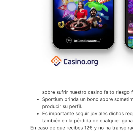
sobre sufrir nuestro casino falto riesgo 
Sportium brinda un bono sobre sometimi
producir su perfil.
Es importante seguir joviales dichos re
también en la pérdida de cualquier gana
En caso de que recibes 12€ y no ha transpirad