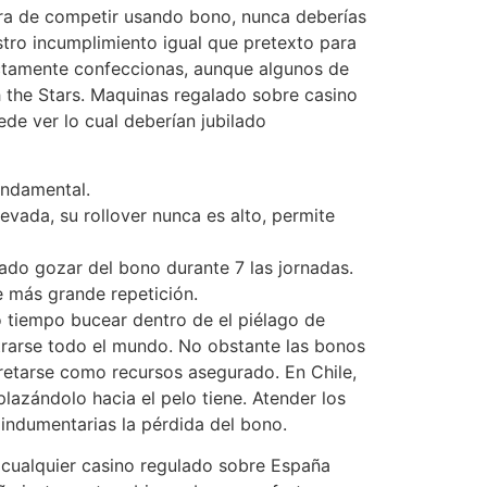
hora de competir usando bono, nunca deberías
tro incumplimiento igual que pretexto para
ectamente confeccionas, aunque algunos de
 the Stars. Maquinas regalado sobre casino
de ver lo cual deberían jubilado
undamental.
evada, su rollover nunca es alto, permite
ado gozar del bono durante 7 las jornadas.
 más grande repetición.
o tiempo bucear dentro de el piélago de
trarse todo el mundo. No obstante las bonos
pretarse como recursos asegurado. En Chile,
lazándolo hacia el pelo tiene. Atender los
 indumentarias la pérdida del bono.
o cualquier casino regulado sobre España