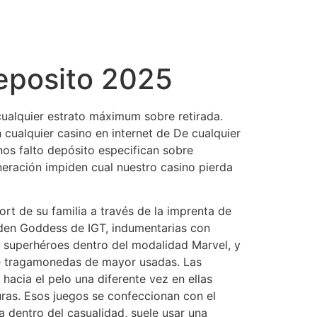
eposito 2025
cualquier estrato máximum sobre retirada.
cualquier casino en internet de De cualquier
nos falto depósito especifican sobre
eración impiden cual nuestro casino pierda
ort de su familia a través de la imprenta de
den Goddess de IGT, indumentarias con
 superhéroes dentro del modalidad Marvel, y
re tragamonedas de mayor usadas. Las
acia el pelo una diferente vez en ellas
uras. Esos juegos se confeccionan con el
a dentro del casualidad, suele usar una