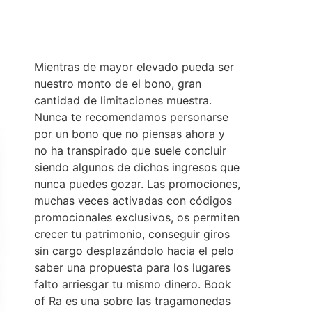
Mientras de mayor elevado pueda ser
nuestro monto de el bono, gran
cantidad de limitaciones muestra.
Nunca te recomendamos personarse
por un bono que no piensas ahora y
no ha transpirado que suele concluir
siendo algunos de dichos ingresos que
nunca puedes gozar. Las promociones,
muchas veces activadas con códigos
promocionales exclusivos, os permiten
crecer tu patrimonio, conseguir giros
sin cargo desplazándolo hacia el pelo
saber una propuesta para los lugares
falto arriesgar tu mismo dinero. Book
of Ra es una sobre las tragamonedas