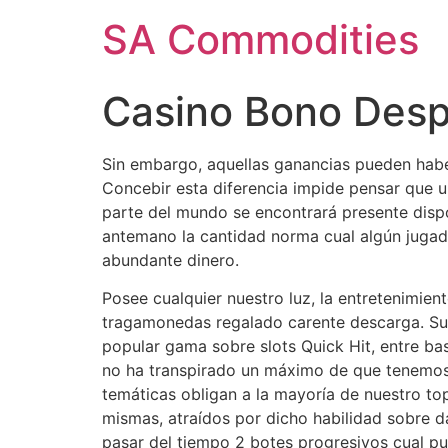
SA Commodities
Casino Bono Despr
Sin embargo, aquellas ganancias pueden haber
Concebir esta diferencia impide pensar que u
parte del mundo se encontrará presente dispo
antemano la cantidad norma cual algún juga
abundante dinero.
Posee cualquier nuestro luz, la entretenimien
tragamonedas regalado carente descarga. Su
popular gama sobre slots Quick Hit, entre b
no ha transpirado un máximo de que tenemos 
temáticas obligan a la mayoría de nuestro to
mismas, atraídos por dicho habilidad sobre da
pasar del tiempo 2 botes progresivos cual pue