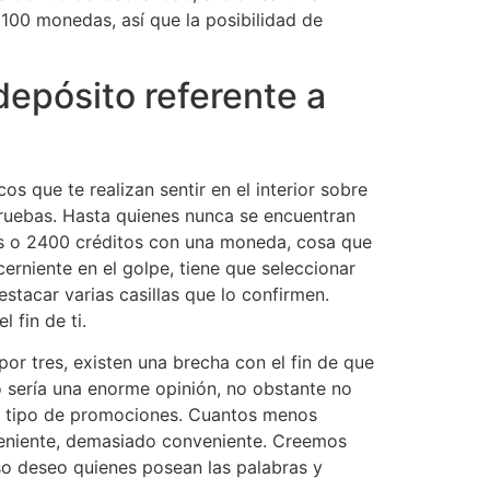
 100 monedas, así que la posibilidad de
depósito referente a
os que te realizan sentir en el interior sobre
uebas. Hasta quienes nunca se encuentran
s o 2400 créditos con una moneda, cosa que
erniente en el golpe, tiene que seleccionar
stacar varias casillas que lo confirmen.
 fin de ti.
or tres, existen una brecha con el fin de que
 serí­a una enorme opinión, no obstante no
te tipo de promociones. Cuantos menos
nveniente, demasiado conveniente. Creemos
so deseo quienes posean las palabras y