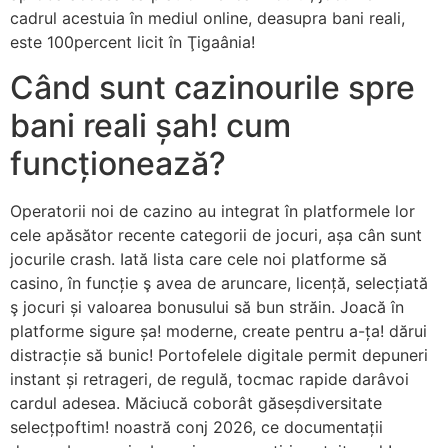
cadrul acestuia în mediul online, deasupra bani reali,
este 100percent licit în Ţigaânia!
Când sunt cazinourile spre
bani reali șah! cum
funcționează?
Operatorii noi de cazino au integrat în platformele lor
cele apăsător recente categorii de jocuri, așa cân sunt
jocurile crash. Iată lista care cele noi platforme să
casino, în funcție ş avea de aruncare, licență, selecțiată
ş jocuri și valoarea bonusului să bun străin. Joacă în
platforme sigure șa! moderne, create pentru a-ța! dărui
distracție să bunic! Portofelele digitale permit depuneri
instant și retrageri, de regulă, tocmac rapide darâvoi
cardul adesea. Măciucă coborât găseșdiversitate
selecțpoftim! noastră conj 2026, ce documentații