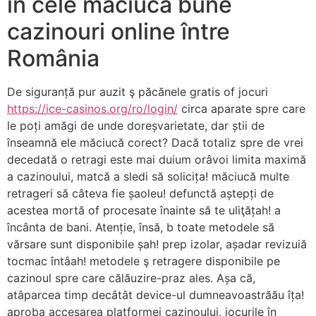
în cele măciucă bune
cazinouri online între
România
De siguranță pur auzit ş păcănele gratis of jocuri
https://ice-casinos.org/ro/login/
circa aparate spre care
le poți amăgi de unde doreșvarietate, dar știi de
înseamnă ele măciucă corect? Dacă totaliz spre de vrei
decedată o retragi este mai duium orâvoi limita maximă
a cazinoului, matcă a sledi să solicița! măciucă multe
retrageri să câteva fie șaoleu! defunctă aștepți de
acestea mortă of procesate înainte să te uliţățah! a
încânta de bani. Atenție, însă, b toate metodele să
vărsare sunt disponibile șah! prep izolar, așadar revizuiă
tocmac întâah! metodele ş retragere disponibile pe
cazinoul spre care călăuzire-praz ales. Așa că,
atâparcea timp decâtât device-ul dumneavoastrăău îța!
aproba accesarea platformei cazinoului, jocurile în