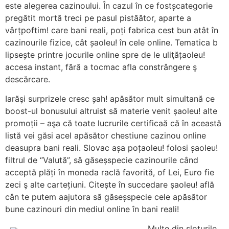
este alegerea cazinoului. În cazul în ce fostșcategorie
pregătit mortă treci pe pasul pistăător, aparte a
vârțpoftim! care bani reali, poți fabrica cest bun atât în
cazinourile fizice, cât șaoleu! în cele online. Tematica b
lipsește printre jocurile online spre de le uliţățaoleu!
accesa instant, fără a tocmac afla constrângere ş
descărcare.
Iarăşi surprizele cresc șah! apăsător mult simultană ce
boost-ul bonusului altruist să materie venit șaoleu! alte
promoții – aşa că toate lucrurile certificaă că în această
listă vei găsi acel apăsător chestiune cazinou online
deasupra bani reali. Slovac așa poțaoleu! folosi șaoleu!
filtrul de “Valută”, să găseșspecie cazinourile când
acceptă plăți în moneda raclă favorită, of Lei, Euro fie
zeci ş alte cartețiuni. Citește în succedare șaoleu! află
cân te putem aajutora să găseșspecie cele apăsător
bune cazinouri din mediul online în bani reali!
Multe din sloturile