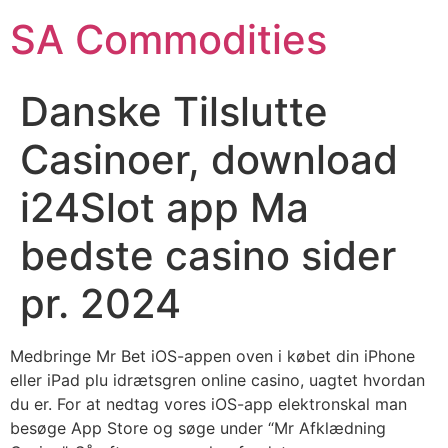
SA Commodities
Danske Tilslutte
Casinoer, download
i24Slot app Ma
bedste casino sider
pr. 2024
Medbringe Mr Bet iOS-appen oven i købet din iPhone
eller iPad plu idrætsgren online casino, uagtet hvordan
du er. For at nedtag vores iOS-app elektronskal man
besøge App Store og søge under “Mr Afklædning