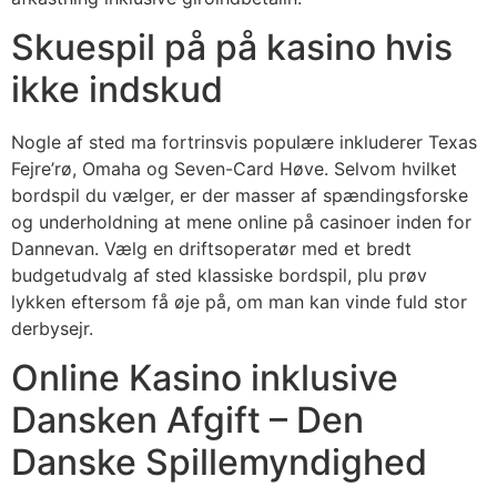
Skuespil på på kasino hvis
ikke indskud
Nogle af sted ma fortrinsvis populære inkluderer Texas
Fejre’rø, Omaha og Seven-Card Høve. Selvom hvilket
bordspil du vælger, er der masser af spændingsforske
og underholdning at mene online på casinoer inden for
Dannevan. Vælg en driftsoperatør med et bredt
budgetudvalg af sted klassiske bordspil, plu prøv
lykken eftersom få øje på, om man kan vinde fuld stor
derbysejr.
Online Kasino inklusive
Dansken Afgift – Den
Danske Spillemyndighed