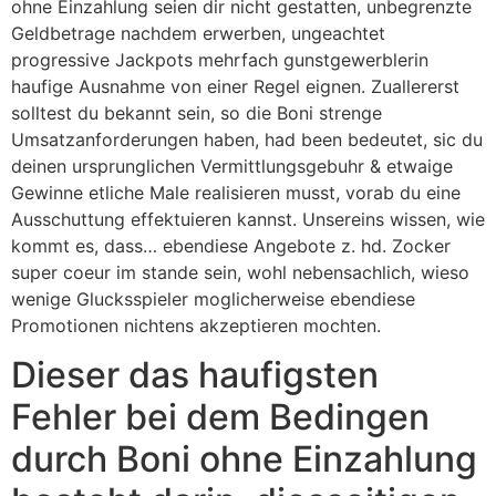
ohne Einzahlung seien dir nicht gestatten, unbegrenzte
Geldbetrage nachdem erwerben, ungeachtet
progressive Jackpots mehrfach gunstgewerblerin
haufige Ausnahme von einer Regel eignen. Zuallererst
solltest du bekannt sein, so die Boni strenge
Umsatzanforderungen haben, had been bedeutet, sic du
deinen ursprunglichen Vermittlungsgebuhr & etwaige
Gewinne etliche Male realisieren musst, vorab du eine
Ausschuttung effektuieren kannst. Unsereins wissen, wie
kommt es, dass… ebendiese Angebote z. hd. Zocker
super coeur im stande sein, wohl nebensachlich, wieso
wenige Glucksspieler moglicherweise ebendiese
Promotionen nichtens akzeptieren mochten.
Dieser das haufigsten
Fehler bei dem Bedingen
durch Boni ohne Einzahlung