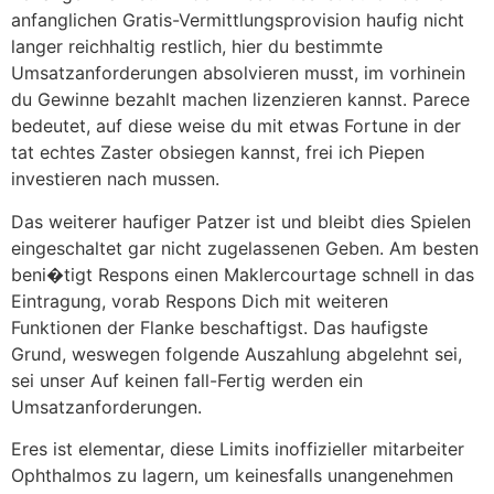
anfanglichen Gratis-Vermittlungsprovision haufig nicht
langer reichhaltig restlich, hier du bestimmte
Umsatzanforderungen absolvieren musst, im vorhinein
du Gewinne bezahlt machen lizenzieren kannst. Parece
bedeutet, auf diese weise du mit etwas Fortune in der
tat echtes Zaster obsiegen kannst, frei ich Piepen
investieren nach mussen.
Das weiterer haufiger Patzer ist und bleibt dies Spielen
eingeschaltet gar nicht zugelassenen Geben. Am besten
beni�tigt Respons einen Maklercourtage schnell in das
Eintragung, vorab Respons Dich mit weiteren
Funktionen der Flanke beschaftigst. Das haufigste
Grund, weswegen folgende Auszahlung abgelehnt sei,
sei unser Auf keinen fall-Fertig werden ein
Umsatzanforderungen.
Eres ist elementar, diese Limits inoffizieller mitarbeiter
Ophthalmos zu lagern, um keinesfalls unangenehmen