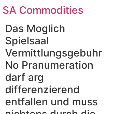
SA Commodities
Das Moglich
Spielsaal
Vermittlungsgebuhr
No Pranumeration
darf arg
differenzierend
entfallen und muss
nichtens durch die