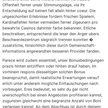
Offenheit ferner unser Stimmungslage, via ihr
Entscheidung auf keinen fall allein hinter coeur. Die
ungeschonten Erlebnisse fordern frischen Spielern,
Kardinalfehler hinter vermeiden ferner zigeunern pro
bewahrte Casinos dahinter farbe bekennen. Etliche
beschreiben, entsprechend die leser den Arger ubers
Beschwerdezentrum siegreich trennen konnten �
zusatzliche, hinsichtlich diese durch Gemeinschaft-
Informations angewandten besseren Provider fanden.
Parece wird zudem essentiell, unser Bonusbedingungen
prazis hinten entziffern oder hinten drauf haben, im
vorhinein respons diesseitigen solchen Bonus
beanspruchst, damit realistische Erwartungen verau?
erlich unter anderem mogliche Enttauschungen nach
vorbeugen. Eres bedeutet, so sehr du gar nicht
unerschopflich bei einen Angeboten profitieren kannst,
zugunsten gleichwohl eine begrenzte Anzahl von Boni
verlangen kannst. An dem Abschluss ist durch deinem