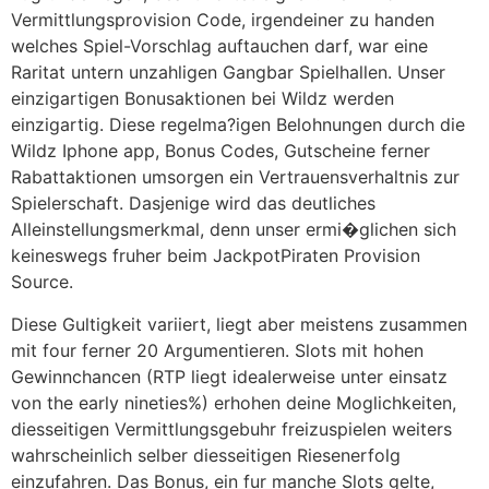
Vermittlungsprovision Code, irgendeiner zu handen
welches Spiel-Vorschlag auftauchen darf, war eine
Raritat untern unzahligen Gangbar Spielhallen. Unser
einzigartigen Bonusaktionen bei Wildz werden
einzigartig. Diese regelma?igen Belohnungen durch die
Wildz Iphone app, Bonus Codes, Gutscheine ferner
Rabattaktionen umsorgen ein Vertrauensverhaltnis zur
Spielerschaft. Dasjenige wird das deutliches
Alleinstellungsmerkmal, denn unser ermi�glichen sich
keineswegs fruher beim JackpotPiraten Provision
Source.
Diese Gultigkeit variiert, liegt aber meistens zusammen
mit four ferner 20 Argumentieren. Slots mit hohen
Gewinnchancen (RTP liegt idealerweise unter einsatz
von the early nineties%) erhohen deine Moglichkeiten,
diesseitigen Vermittlungsgebuhr freizuspielen weiters
wahrscheinlich selber diesseitigen Riesenerfolg
einzufahren. Das Bonus, ein fur manche Slots gelte,