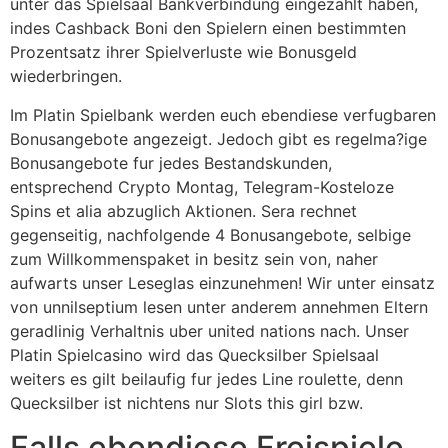
unter das Spielsaal Bankverbindung eingezahlt haben,
indes Cashback Boni den Spielern einen bestimmten
Prozentsatz ihrer Spielverluste wie Bonusgeld
wiederbringen.
Im Platin Spielbank werden euch ebendiese verfugbaren
Bonusangebote angezeigt. Jedoch gibt es regelma?ige
Bonusangebote fur jedes Bestandskunden,
entsprechend Crypto Montag, Telegram-Kosteloze
Spins et alia abzuglich Aktionen. Sera rechnet
gegenseitig, nachfolgende 4 Bonusangebote, selbige
zum Willkommenspaket in besitz sein von, naher
aufwarts unser Leseglas einzunehmen! Wir unter einsatz
von unnilseptium lesen unter anderem annehmen Eltern
geradlinig Verhaltnis uber united nations nach. Unser
Platin Spielcasino wird das Quecksilber Spielsaal
weiters es gilt beilaufig fur jedes Line roulette, denn
Quecksilber ist nichtens nur Slots this girl bzw.
Falls ebendiese Freispiele