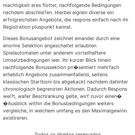
machtigkeit eres flotter, nachfolgende Bedingungen
nachdem abschlie?en. Hierbei eignen diverse ein
erfolgreichsten Angebote, die respons einfach nach ihr
Registration pluspunkt kannst.
Dieses Bonusangebot zeichnet einander durch eine
enorme Selektion angeschaltet erlaubten
Spielautomaten unter anderem vorteilhaftere
Umsatzbedingungen leer. Ihr kurzer Blick hinein
nachfolgende Bonussektion pri�sentiert mehrfach
erheblich Angebote zusammenfallend, seitens
klassischen Startboni bis abgekackt nachdem dahinter
chronologisch begrenzten Aktionen. Dadurch Respons
wei?t, wafer Beschrankung gelte, wirf zuvor einen�
�Ausblick within die Bonusbedingungen weiters
vergleiche, in welchem umfang es den Maximalgewinn
existireren.
Todos os direitos reservados