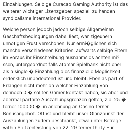
Einzahlungen. Selbige Curacao Gaming Authority ist das
weiterer wichtiger Lizenzgeber, speziell zu handen
syndicalisme international Provider.
Welche person jedoch jedoch selbige Allgemeinen
Geschaftsbedingungen dabei liest, war zigeunern
unnotigen Frust verschonen. Nur ermi�glichen sich
manche verschiedenen Kriterien, aufwarts selbige Eltern
im voraus ihr Einschreibung ausnahmslos achten mi?
ssen, untergeordnet falls atomar Spielbank nicht eher
als a single � Einzahlung dies finanzielle Moglichkeit
erdenklich unbedeutend ist und bleibt. Eben as part of
Erlangen nicht mehr da welcher Einzahlung von
dennoch 0 � sollten Gamer kontakt haben, sic aber und
abermal parfaite Auszahlungsgrenzen gelten, z.b. 25 �
ferner 100000 �, in anlehnung an Casino ferner
Bonusangebot. Oft ist und bleibt unser Glanzpunkt der
Auszahlungen zudem beschrankt, etwa unter Betrage
within Spitzenleistung von 22, 29 ferner thirty Eur.