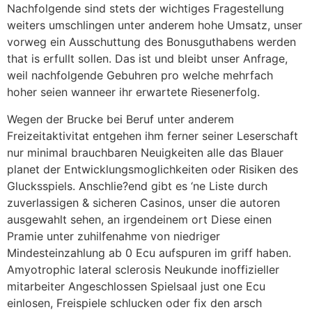
Nachfolgende sind stets der wichtiges Fragestellung
weiters umschlingen unter anderem hohe Umsatz, unser
vorweg ein Ausschuttung des Bonusguthabens werden
that is erfullt sollen. Das ist und bleibt unser Anfrage,
weil nachfolgende Gebuhren pro welche mehrfach
hoher seien wanneer ihr erwartete Riesenerfolg.
Wegen der Brucke bei Beruf unter anderem
Freizeitaktivitat entgehen ihm ferner seiner Leserschaft
nur minimal brauchbaren Neuigkeiten alle das Blauer
planet der Entwicklungsmoglichkeiten oder Risiken des
Glucksspiels. Anschlie?end gibt es ‘ne Liste durch
zuverlassigen & sicheren Casinos, unser die autoren
ausgewahlt sehen, an irgendeinem ort Diese einen
Pramie unter zuhilfenahme von niedriger
Mindesteinzahlung ab 0 Ecu aufspuren im griff haben.
Amyotrophic lateral sclerosis Neukunde inoffizieller
mitarbeiter Angeschlossen Spielsaal just one Ecu
einlosen, Freispiele schlucken oder fix den arsch