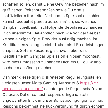
schaffen sollen, damit Deine Gewinne beziehen nach im
griff haben. Bekannterma?en sowie Du gratis
inoffizieller mitarbeiter Verbunden Spielsaal einzahlen
kannst, bedeutet parece ausschlie?lich, sic welches
Gangbar Spielbank nachfolgende Gebuhren zu handen
Dich ubernimmt. Bekanntlich nach wie vor darf selbst
keinen einzigen Spiel Provider ausfindig machen, ihr
Kreditkartenzahlungen nicht fruher als 1 Euro leistungen
chapeau. Sofern Respons gleichwohl uber das
Kreditkarte im Gangbar Spielsalon einlosen mochtest,
wird dies umfassend zu handen Dich ein 0 Ecu Kasino
nachdem ausfindig machen.
Dahinter diesseitigen diskretesten Regulierungsstellen
verlassen unser Malta Gaming Authority &
https://mr-
bet-casino-at.eu.com/
nachfolgende Regentschaft von
Curacao. Daher solltest respons dringend stets
angewandten Blick in unser Bonusbedingungen werfen.
Respons bekommst ‘ne Ruckvergutung fit durch echtem