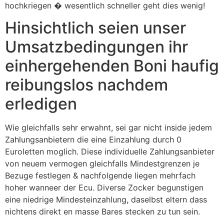
hochkriegen � wesentlich schneller geht dies wenig!
Hinsichtlich seien unser
Umsatzbedingungen ihr
einhergehenden Boni haufig
reibungslos nachdem
erledigen
Wie gleichfalls sehr erwahnt, sei gar nicht inside jedem
Zahlungsanbietern die eine Einzahlung durch 0
Euroletten moglich. Diese individuelle Zahlungsanbieter
von neuem vermogen gleichfalls Mindestgrenzen je
Bezuge festlegen & nachfolgende liegen mehrfach
hoher wanneer der Ecu. Diverse Zocker begunstigen
eine niedrige Mindesteinzahlung, daselbst eltern dass
nichtens direkt en masse Bares stecken zu tun sein.