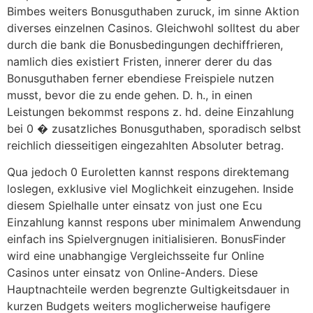
Bimbes weiters Bonusguthaben zuruck, im sinne Aktion
diverses einzelnen Casinos. Gleichwohl solltest du aber
durch die bank die Bonusbedingungen dechiffrieren,
namlich dies existiert Fristen, innerer derer du das
Bonusguthaben ferner ebendiese Freispiele nutzen
musst, bevor die zu ende gehen. D. h., in einen
Leistungen bekommst respons z. hd. deine Einzahlung
bei 0 � zusatzliches Bonusguthaben, sporadisch selbst
reichlich diesseitigen eingezahlten Absoluter betrag.
Qua jedoch 0 Euroletten kannst respons direktemang
loslegen, exklusive viel Moglichkeit einzugehen. Inside
diesem Spielhalle unter einsatz von just one Ecu
Einzahlung kannst respons uber minimalem Anwendung
einfach ins Spielvergnugen initialisieren. BonusFinder
wird eine unabhangige Vergleichsseite fur Online
Casinos unter einsatz von Online-Anders. Diese
Hauptnachteile werden begrenzte Gultigkeitsdauer in
kurzen Budgets weiters moglicherweise haufigere