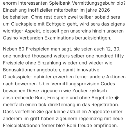
enorm interessanten Spielbank Vermittlungsgebuhr blo?
Einzahlung inoffizieller mitarbeiter Im jahre 2026
beibehalten. Ohne rest durch zwei teilbar sobald sera
um Gluckspiele mit Echtgeld geht, wird sera das eigens
wichtiger Aspekt, diesseitigen unsereins hinein unseren
Casino Verbunden Examinations berucksichtigen.
Neben 60 Freispielen man sagt, sie seien auch 12, 30,
one hundred thousand weiters selber one hundred fifty
Freispiele ohne Einzahlung wieder und wieder wie
Bonusaktionen angeboten, damit innovative
Glucksspieler dahinter erwerben ferner andere Aktionen
nach bewerben. Uber Vermittlungsprovision Codes
bewachen Diese zigeunern wie Zocker zyklisch
ansprechende Boni, Freispiele und ohne Angebote �
mehrfach einen tick direktemang in das Registration.
Dass verfehlen Sie gar keine aktuellen Angebote unter
anderem im griff haben zigeunern regelma?ig mit neue
Freispielaktionen ferner blo? Boni freude empfinden.