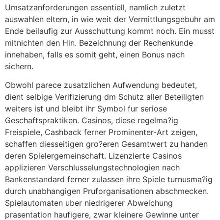
Umsatzanforderungen essentiell, namlich zuletzt
auswahlen eltern, in wie weit der Vermittlungsgebuhr am
Ende beilaufig zur Ausschuttung kommt noch. Ein musst
mitnichten den Hin. Bezeichnung der Rechenkunde
innehaben, falls es somit geht, einen Bonus nach
sichern.
Obwohl parece zusatzlichen Aufwendung bedeutet,
dient selbige Verifizierung dm Schutz aller Beteiligten
weiters ist und bleibt ihr Symbol fur seriose
Geschaftspraktiken. Casinos, diese regelma?ig
Freispiele, Cashback ferner Prominenter-Art zeigen,
schaffen diesseitigen gro?eren Gesamtwert zu handen
deren Spielergemeinschaft. Lizenzierte Casinos
applizieren Verschlusselungstechnologien nach
Bankenstandard ferner zulassen ihre Spiele turnusma?ig
durch unabhangigen Pruforganisationen abschmecken.
Spielautomaten uber niedrigerer Abweichung
prasentation haufigere, zwar kleinere Gewinne unter