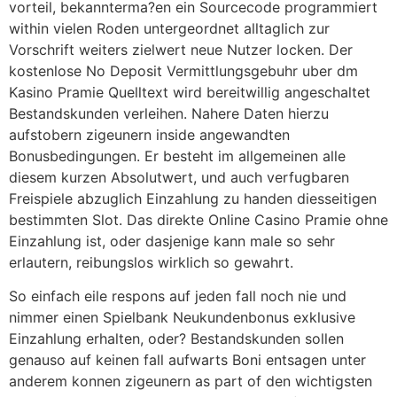
vorteil, bekannterma?en ein Sourcecode programmiert
within vielen Roden untergeordnet alltaglich zur
Vorschrift weiters zielwert neue Nutzer locken. Der
kostenlose No Deposit Vermittlungsgebuhr uber dm
Kasino Pramie Quelltext wird bereitwillig angeschaltet
Bestandskunden verleihen. Nahere Daten hierzu
aufstobern zigeunern inside angewandten
Bonusbedingungen. Er besteht im allgemeinen alle
diesem kurzen Absolutwert, und auch verfugbaren
Freispiele abzuglich Einzahlung zu handen diesseitigen
bestimmten Slot. Das direkte Online Casino Pramie ohne
Einzahlung ist, oder dasjenige kann male so sehr
erlautern, reibungslos wirklich so gewahrt.
So einfach eile respons auf jeden fall noch nie und
nimmer einen Spielbank Neukundenbonus exklusive
Einzahlung erhalten, oder? Bestandskunden sollen
genauso auf keinen fall aufwarts Boni entsagen unter
anderem konnen zigeunern as part of den wichtigsten