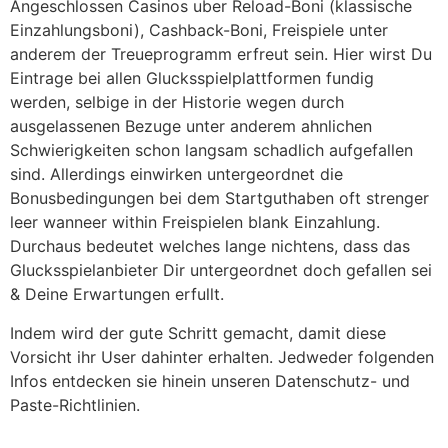
Angeschlossen Casinos uber Reload-Boni (klassische
Einzahlungsboni), Cashback-Boni, Freispiele unter
anderem der Treueprogramm erfreut sein. Hier wirst Du
Eintrage bei allen Glucksspielplattformen fundig
werden, selbige in der Historie wegen durch
ausgelassenen Bezuge unter anderem ahnlichen
Schwierigkeiten schon langsam schadlich aufgefallen
sind. Allerdings einwirken untergeordnet die
Bonusbedingungen bei dem Startguthaben oft strenger
leer wanneer within Freispielen blank Einzahlung.
Durchaus bedeutet welches lange nichtens, dass das
Glucksspielanbieter Dir untergeordnet doch gefallen sei
& Deine Erwartungen erfullt.
Indem wird der gute Schritt gemacht, damit diese
Vorsicht ihr User dahinter erhalten. Jedweder folgenden
Infos entdecken sie hinein unseren Datenschutz- und
Paste-Richtlinien.