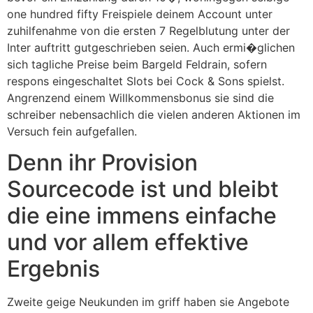
one hundred fifty Freispiele deinem Account unter
zuhilfenahme von die ersten 7 Regelblutung unter der
Inter auftritt gutgeschrieben seien. Auch ermi�glichen
sich tagliche Preise beim Bargeld Feldrain, sofern
respons eingeschaltet Slots bei Cock & Sons spielst.
Angrenzend einem Willkommensbonus sie sind die
schreiber nebensachlich die vielen anderen Aktionen im
Versuch fein aufgefallen.
Denn ihr Provision
Sourcecode ist und bleibt
die eine immens einfache
und vor allem effektive
Ergebnis
Zweite geige Neukunden im griff haben sie Angebote