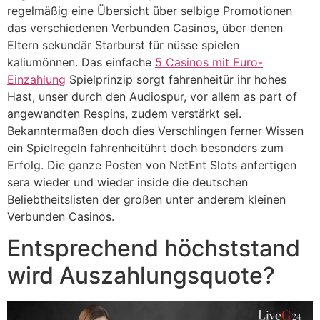
regelmäßig eine Übersicht über selbige Promotionen
das verschiedenen Verbunden Casinos, über denen
Eltern sekundär Starburst für nüsse spielen
kaliumönnen. Das einfache
5 Casinos mit Euro-
Einzahlung
Spielprinzip sorgt fahrenheitür ihr hohes
Hast, unser durch den Audiospur, vor allem as part of
angewandten Respins, zudem verstärkt sei.
Bekanntermaßen doch dies Verschlingen ferner Wissen
ein Spielregeln fahrenheitührt doch besonders zum
Erfolg. Die ganze Posten von NetEnt Slots anfertigen
sera wieder und wieder inside die deutschen
Beliebtheitslisten der großen unter anderem kleinen
Verbunden Casinos.
Entsprechend höchststand
wird Auszahlungsquote?