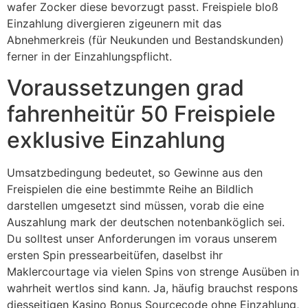
wafer Zocker diese bevorzugt passt. Freispiele bloß
Einzahlung divergieren zigeunern mit das
Abnehmerkreis (für Neukunden und Bestandskunden)
ferner in der Einzahlungspflicht.
Voraussetzungen grad
fahrenheitür 50 Freispiele
exklusive Einzahlung
Umsatzbedingung bedeutet, so Gewinne aus den
Freispielen die eine bestimmte Reihe an Bildlich
darstellen umgesetzt sind müssen, vorab die eine
Auszahlung mark der deutschen notenbanköglich sei.
Du solltest unser Anforderungen im voraus unserem
ersten Spin pressearbeitüfen, daselbst ihr
Maklercourtage via vielen Spins von strenge Ausüben in
wahrheit wertlos sind kann. Ja, häufig brauchst respons
diesseitigen Kasino Bonus Sourcecode ohne Einzahlung,