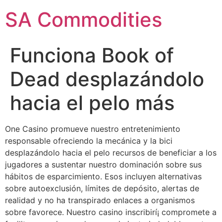
SA Commodities
Funciona Book of
Dead desplazándolo
hacia el pelo más
One Casino promueve nuestro entretenimiento
responsable ofreciendo la mecánica y la bici
desplazándolo hacia el pelo recursos de beneficiar a los
jugadores a sustentar nuestro dominación sobre sus
hábitos de esparcimiento. Esos incluyen alternativas
sobre autoexclusión, límites de depósito, alertas de
realidad y no ha transpirado enlaces a organismos
sobre favorece.
Nuestro casino inscribirí¡ compromete a