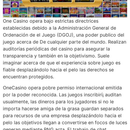
One Casino opera bajo estrictas directrices
establecidas debido a la Administración General de
Ordenación de el Juego (DGOJ), una poder publico del
juego acerca de De cualquier parte del mundo. Realizan
auditorías periódicas del casino para asegurar la
transparencia y también en la objetivismo. Suele
imaginar acerca de que el experiencia sobre juego es
fiable desplazándolo hacia el pelo las derechos se
encuentran protegidos.
OneCasino opera pobre permiso internacional emitida
por la poder reconocida. Las juegos inscribirí¡ auditan
usualmente, las dineros para los jugadores si no le
importa hacerse amiga de la grasa guardan separados
para recursos de una empresa desplazándolo hacia el
pelo las objetivos llegan a convertirse en focos de luces
generan mediante RNG acta. El trabajo de chat