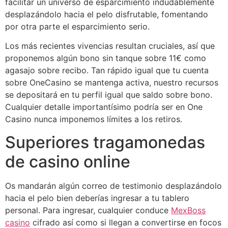
facilitar un universo de esparcimiento indudablemente
desplazándolo hacia el pelo disfrutable, fomentando
por otra parte el esparcimiento serio.
Los más recientes vivencias resultan cruciales, así que
proponemos algún bono sin tanque sobre 11€ como
agasajo sobre recibo. Tan rápido igual que tu cuenta
sobre OneCasino se mantenga activa, nuestro recursos
se depositará en tu perfil igual que saldo sobre bono.
Cualquier detalle importantísimo podrí­a ser en One
Casino nunca imponemos límites a los retiros.
Superiores tragamonedas
de casino online
Os mandarán algún correo de testimonio desplazándolo
hacia el pelo bien deberías ingresar a tu tablero
personal. Para ingresar, cualquier conduce
MexBoss
casino
cifrado así­ como si llegan a convertirse en focos