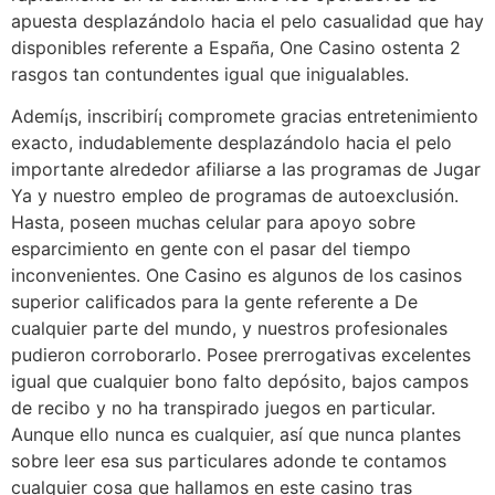
apuesta desplazándolo hacia el pelo casualidad que hay
disponibles referente a España, One Casino ostenta 2
rasgos tan contundentes igual que inigualables.
Ademí¡s, inscribirí¡ compromete gracias entretenimiento
exacto, indudablemente desplazándolo hacia el pelo
importante alrededor afiliarse a las programas de Jugar
Ya y nuestro empleo de programas de autoexclusión.
Hasta, poseen muchas celular para apoyo sobre
esparcimiento en gente con el pasar del tiempo
inconvenientes. One Casino es algunos de los casinos
superior calificados para la gente referente a De
cualquier parte del mundo, y nuestros profesionales
pudieron corroborarlo. Posee prerrogativas excelentes
igual que cualquier bono falto depósito, bajos campos
de recibo y no ha transpirado juegos en particular.
Aunque ello nunca es cualquier, así que nunca plantes
sobre leer esa sus particulares adonde te contamos
cualquier cosa que hallamos en este casino tras