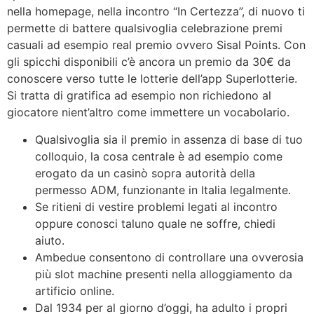
nella homepage, nella incontro “In Certezza”, di nuovo ti
permette di battere qualsivoglia celebrazione premi
casuali ad esempio real premio ovvero Sisal Points. Con
gli spicchi disponibili c’è ancora un premio da 30€ da
conoscere verso tutte le lotterie dell’app Superlotterie.
Si tratta di gratifica ad esempio non richiedono al
giocatore nient’altro come immettere un vocabolario.
Qualsivoglia sia il premio in assenza di base di tuo
colloquio, la cosa centrale è ad esempio come
erogato da un casinò sopra autorità della
permesso ADM, funzionante in Italia legalmente.
Se ritieni di vestire problemi legati al incontro
oppure conosci taluno quale ne soffre, chiedi
aiuto.
Ambedue consentono di controllare una ovverosia
più slot machine presenti nella alloggiamento da
artificio online.
Dal 1934 per al giorno d’oggi, ha adulto i propri