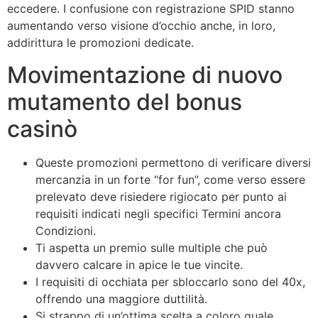
eccedere. I confusione con registrazione SPID stanno
aumentando verso visione d’occhio anche, in loro,
addirittura le promozioni dedicate.
Movimentazione di nuovo
mutamento del bonus
casinò
Queste promozioni permettono di verificare diversi
mercanzia in un forte “for fun”, come verso essere
prelevato deve risiedere rigiocato per punto ai
requisiti indicati negli specifici Termini ancora
Condizioni.
Ti aspetta un premio sulle multiple che può
davvero calcare in apice le tue vincite.
I requisiti di occhiata per sbloccarlo sono del 40x,
offrendo una maggiore duttilità.
Si strappo di un’ottima scelta a coloro quale