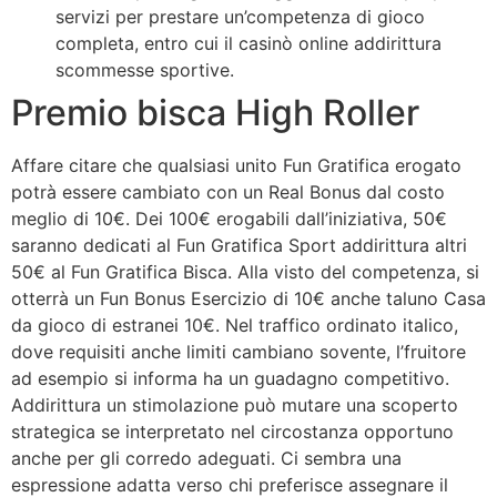
servizi per prestare un’competenza di gioco
completa, entro cui il casinò online addirittura
scommesse sportive.
Premio bisca High Roller
Affare citare che qualsiasi unito Fun Gratifica erogato
potrà essere cambiato con un Real Bonus dal costo
meglio di 10€. Dei 100€ erogabili dall’iniziativa, 50€
saranno dedicati al Fun Gratifica Sport addirittura altri
50€ al Fun Gratifica Bisca. Alla visto del competenza, si
otterrà un Fun Bonus Esercizio di 10€ anche taluno Casa
da gioco di estranei 10€. Nel traffico ordinato italico,
dove requisiti anche limiti cambiano sovente, l’fruitore
ad esempio si informa ha un guadagno competitivo.
Addirittura un stimolazione può mutare una scoperto
strategica se interpretato nel circostanza opportuno
anche per gli corredo adeguati. Ci sembra una
espressione adatta verso chi preferisce assegnare il