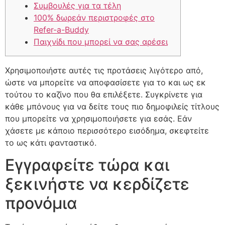
Συμβουλές για τα τέλη
100% δωρεάν περιστροφές στο
Refer-a-Buddy
Παιχνίδι που μπορεί να σας αρέσει
Χρησιμοποιήστε αυτές τις προτάσεις λιγότερο από,
ώστε να μπορείτε να αποφασίσετε για το και ως εκ
τούτου το καζίνο που θα επιλέξετε. Συγκρίνετε για
κάθε μπόνους για να δείτε τους πιο δημοφιλείς τίτλους
που μπορείτε να χρησιμοποιήσετε για εσάς.
Εάν
χάσετε με κάποιο περισσότερο εισόδημα, σκεφτείτε
το ως κάτι φανταστικό.
Εγγραφείτε τώρα και
ξεκινήστε να κερδίζετε
προνόμια