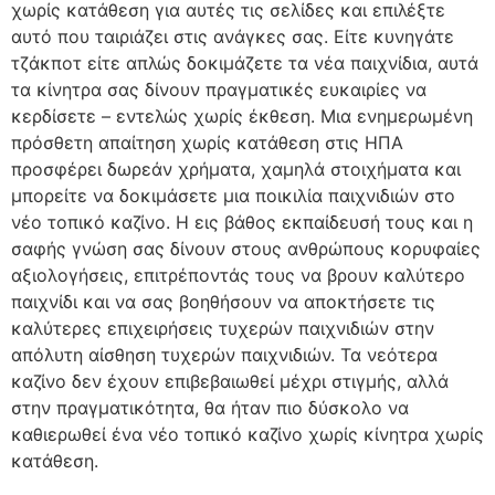
χωρίς κατάθεση για αυτές τις σελίδες και επιλέξτε
αυτό που ταιριάζει στις ανάγκες σας. Είτε κυνηγάτε
τζάκποτ είτε απλώς δοκιμάζετε τα νέα παιχνίδια, αυτά
τα κίνητρα σας δίνουν πραγματικές ευκαιρίες να
κερδίσετε – εντελώς χωρίς έκθεση. Μια ενημερωμένη
πρόσθετη απαίτηση χωρίς κατάθεση στις ΗΠΑ
προσφέρει δωρεάν χρήματα, χαμηλά στοιχήματα και
μπορείτε να δοκιμάσετε μια ποικιλία παιχνιδιών στο
νέο τοπικό καζίνο. Η εις βάθος εκπαίδευσή τους και η
σαφής γνώση σας δίνουν στους ανθρώπους κορυφαίες
αξιολογήσεις, επιτρέποντάς τους να βρουν καλύτερο
παιχνίδι και να σας βοηθήσουν να αποκτήσετε τις
καλύτερες επιχειρήσεις τυχερών παιχνιδιών στην
απόλυτη αίσθηση τυχερών παιχνιδιών. Τα νεότερα
καζίνο δεν έχουν επιβεβαιωθεί μέχρι στιγμής, αλλά
στην πραγματικότητα, θα ήταν πιο δύσκολο να
καθιερωθεί ένα νέο τοπικό καζίνο χωρίς κίνητρα χωρίς
κατάθεση.