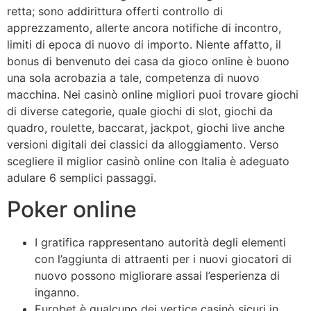
retta; sono addirittura offerti controllo di
apprezzamento, allerte ancora notifiche di incontro,
limiti di epoca di nuovo di importo. Niente affatto, il
bonus di benvenuto dei casa da gioco online è buono
una sola acrobazia a tale, competenza di nuovo
macchina. Nei casinò online migliori puoi trovare giochi
di diverse categorie, quale giochi di slot, giochi da
quadro, roulette, baccarat, jackpot, giochi live anche
versioni digitali dei classici da alloggiamento. Verso
scegliere il miglior casinò online con Italia è adeguato
adulare 6 semplici passaggi.
Poker online
I gratifica rappresentano autorità degli elementi
con l’aggiunta di attraenti per i nuovi giocatori di
nuovo possono migliorare assai l’esperienza di
inganno.
Eurobet è qualcuno dei vertice casinò sicuri in