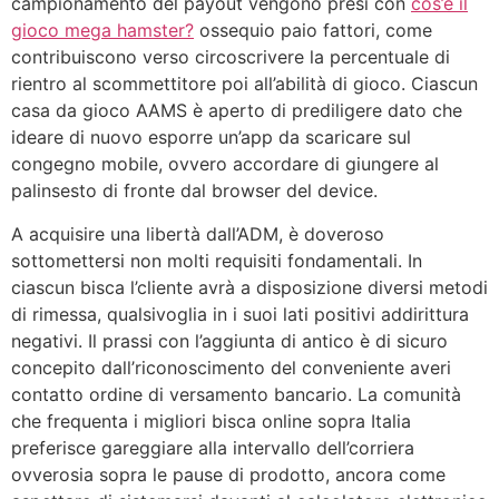
campionamento del payout vengono presi con
cos’è il
gioco mega hamster?
ossequio paio fattori, come
contribuiscono verso circoscrivere la percentuale di
rientro al scommettitore poi all’abilità di gioco. Ciascun
casa da gioco AAMS è aperto di prediligere dato che
ideare di nuovo esporre un’app da scaricare sul
congegno mobile, ovvero accordare di giungere al
palinsesto di fronte dal browser del device.
A acquisire una libertà dall’ADM, è doveroso
sottomettersi non molti requisiti fondamentali. In
ciascun bisca l’cliente avrà a disposizione diversi metodi
di rimessa, qualsivoglia in i suoi lati positivi addirittura
negativi. Il prassi con l’aggiunta di antico è di sicuro
concepito dall’riconoscimento del conveniente averi
contatto ordine di versamento bancario. La comunità
che frequenta i migliori bisca online sopra Italia
preferisce gareggiare alla intervallo dell’corriera
ovverosia sopra le pause di prodotto, ancora come