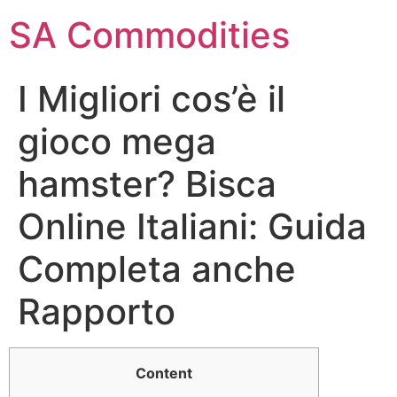
SA Commodities
I Migliori cos’è il
gioco mega
hamster? Bisca
Online Italiani: Guida
Completa anche
Rapporto
Content