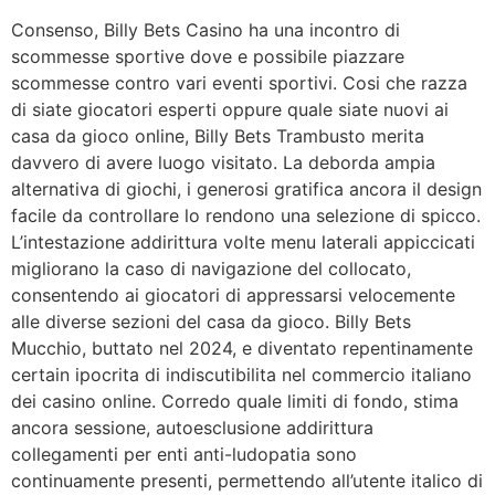
Consenso, Billy Bets Casino ha una incontro di
scommesse sportive dove e possibile piazzare
scommesse contro vari eventi sportivi. Cosi che razza
di siate giocatori esperti oppure quale siate nuovi ai
casa da gioco online, Billy Bets Trambusto merita
davvero di avere luogo visitato. La deborda ampia
alternativa di giochi, i generosi gratifica ancora il design
facile da controllare lo rendono una selezione di spicco.
L’intestazione addirittura volte menu laterali appiccicati
migliorano la caso di navigazione del collocato,
consentendo ai giocatori di appressarsi velocemente
alle diverse sezioni del casa da gioco. Billy Bets
Mucchio, buttato nel 2024, e diventato repentinamente
certain ipocrita di indiscutibilita nel commercio italiano
dei casino online. Corredo quale limiti di fondo, stima
ancora sessione, autoesclusione addirittura
collegamenti per enti anti-ludopatia sono
continuamente presenti, permettendo all’utente italico di