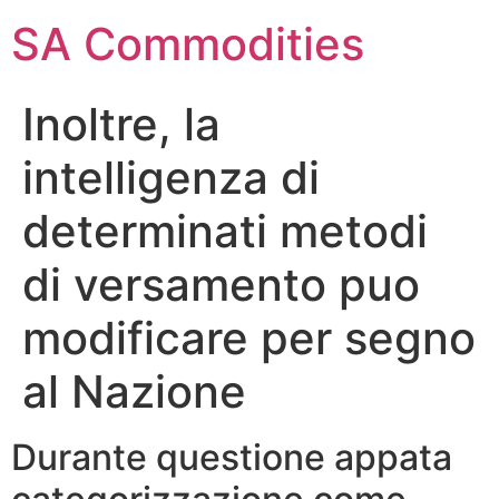
SA Commodities
Inoltre, la
intelligenza di
determinati metodi
di versamento puo
modificare per segno
al Nazione
Durante questione appata