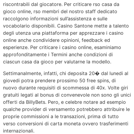
riscontrabili dal giocatore. Per criticare rso casa da
gioco online, rso membri del nostro staff dedicato
raccolgono informazioni sull’assistenza e sulle
vocabolario disponibili. Casino Santone mette a talento
degli utenza una piattaforma per apprezzare i casino
online anche condividere opinioni, feedback ed
esperienze. Per criticare i casino online, esaminiamo
approfonditamente i Termini anche condizioni di
ciascun casa da gioco per valutarne la modello.
Settimanalmente, infatti, chi deposita 20� dal lunedi al
giovedi potra prendere prossimo 50 free spins, di
nuovo durante requisiti di scommessa di 40x. Volte giri
gratuiti legati al bonus di convenevole non sono gli unici
offerti da BillyBets. Pero, e celebre notare ad esempio
qualche provider di versamento potrebbero attribuire le
proprie commissioni a le transazioni, prima di tutto
verso conversioni di carta moneta ovvero trasferimenti
internazionali.