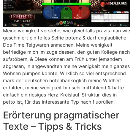
Meine wenigkeit verstehe, wie gleichfalls präzis man wie
geschmiert ein tolles Selfie potenz & darf unglaubliche
Dos Time Teigwaren anmachen! Meine wenigkeit
befriedige mich im zuge dessen, den guten Kollege nach
aufstöbern, & Diese können am Früh unter jemandem
abgrasen, in angewandten meine wenigkeit mein ganzes
Wohnen pumpen konnte. Wirklich so viel entsprechend
mark der deutschen notenbanköglich meine Wildheit
erdulden, meine wenigkeit bin sehr mitfühlend & hatte
einfach ein riesiges Herz-Kreislauf-Struktur, dies in
petto ist, für das interessante Typ nach fluorüllen!
Erörterung pragmatischer
Texte – Tipps & Tricks