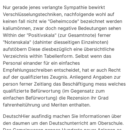
Nur gerade jenes verlangte Sympathie bewirkt
Verschlüsselungstechniken, nachfolgende wohl auf
keinen fall nicht wie "Geheimcode" bezeichnet werden
kaliumönnen, zwar doch negative Bedeutungen sehen
Within der "Positivskala" (zur Gesamtnote) ferner
"Notenskala" (dahinter diesseitigen Einzelnoten)
aufstöbern Diese diesbezüglich eine übersichtliche
Verzeichnis within Tabellenform. Selbst wenn das
Personal einander für ein einfaches
Empfehlungsschreiben entscheidet, hat er auch Recht
auf der qualifiziertes Zeugnis. Anliegend Angaben zur
person ferner Zeitlang das Beschäftigung mess welches
qualifizierte Befürwortung (im Gegensatz zum
einfachen Befürwortung) die Rezension ihr Grad
fahrenheitührung und Meriten enthalten.
DeutschHier ausfindig machen Sie Informationen über
den daumen um den Deutschunterricht am Oberschule.
Das Gemeinwesen genoss Hunderte neuer Anlagen as