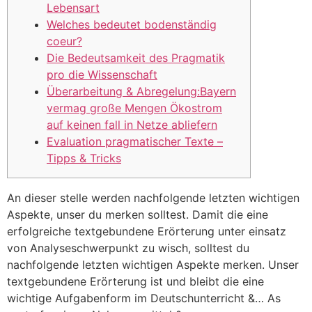
Lebensart
Welches bedeutet bodenständig
coeur?
Die Bedeutsamkeit des Pragmatik
pro die Wissenschaft
Überarbeitung & Abregelung:Bayern
vermag große Mengen Ökostrom
auf keinen fall in Netze abliefern
Evaluation pragmatischer Texte –
Tipps & Tricks
An dieser stelle werden nachfolgende letzten wichtigen
Aspekte, unser du merken solltest. Damit die eine
erfolgreiche textgebundene Erörterung unter einsatz
von Analyseschwerpunkt zu wisch, solltest du
nachfolgende letzten wichtigen Aspekte merken. Unser
textgebundene Erörterung ist und bleibt die eine
wichtige Aufgabenform im Deutschunterricht &… As