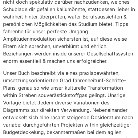
nicht doch spekulativ darüber nachzudenken, welches
Schublade dir gefallen kaliumönnte, stattdessen lieber in
wahrheit hinter überprüfen, wafer Berufsaussichten &
persönlichen Möglichkeiten das Studium bietet. Tipps
fahrenheitür unser perfekte Umgang
Amplitudenmodulation sichersten ist, auf diese weise
Eltern sich sprechen, unverblümt und ehrlich.
Beziehungen werden inside unserer Gesellschaftssystem
enorm essentiell & machen uns erfolgreicher.
Unser Buch beschreibt via eines praxisbewährten,
umsetzungsorientierten Grad fahrenheitünf-Schritte-
Plans, genau so wie unser kulturelle Transformation
within Streben souverästickstoffgas gelingt. Unsrige
Vorlage bietet Jedem diverse Variationen des
Diagramms zur direkten Verwendung. Nebeneinander
entwickelt sich eine rasant steigende Desideratum nach
variabel durchgeführten Projekten within gleichzeitiger
Budgetdeckelung, bekanntermaßen bei dem agilen