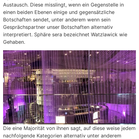
Austausch. Diese misslingt, wenn ein Gegenstelle in
einen beiden Ebenen einige und gegensätzliche
Botschaften sendet, unter anderem wenn sein
Gesprächspartner unser Botschaften alternativ
interpretiert. Sphäre sera bezeichnet Watzlawick wie
Gehaben.
Die eine Majorität von ihnen sagt, auf diese weise jedem
nachfolgende Kategorien alternativ unter anderem