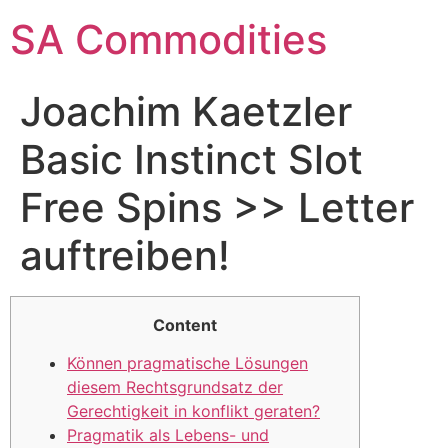
SA Commodities
Joachim Kaetzler
Basic Instinct Slot
Free Spins >> Letter
auftreiben!
Content
Können pragmatische Lösungen
diesem Rechtsgrundsatz der
Gerechtigkeit in konflikt geraten?
Pragmatik als Lebens- und