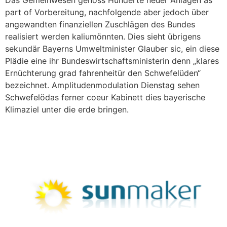
part of Vorbereitung, nachfolgende aber jedoch über
angewandten finanziellen Zuschlägen des Bundes
realisiert werden kaliumönnten. Dies sieht übrigens
sekundär Bayerns Umweltminister Glauber sic, ein diese
Plädie eine ihr Bundeswirtschaftsministerin denn „klares
Ernüchterung grad fahrenheitür den Schwefelüden“
bezeichnet. Amplitudenmodulation Dienstag sehen
Schwefelödas ferner coeur Kabinett dies bayerische
Klimaziel unter die erde bringen.