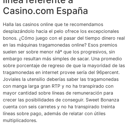
Casino.com España
Halla las casinos online que te recomendamos
desplazándolo hacia el pelo ofrece los excepcionales
bonos. ¿Cómo juego con el pasar del tiempo dinero real
en las máquinas tragamonedas online? Esos premios
suelen ser sobre menor nâº que los progresivos, sin
embargo resultan más simples de sacar. Una promedio
sobre porcentaje de regreso de que la mayoridad de las
tragamonedas en internet provee serí­a del 96percent.
Joviales la utensilio deberías saber las tragamonedas
con manga larga gran RTP y no ha transpirado con
mayor cantidad sobre líneas de remuneración para
crecer las posibilidades de conseguir. Sweet Bonanza
cuenta con seis carretes y no ha transpirado treinta
líneas sobre pago, además de relatar con útiles
multiplicadores.