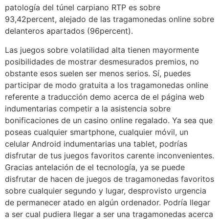
patologí­a del túnel carpiano RTP es sobre
93,42percent, alejado de las tragamonedas online sobre
delanteros apartados (96percent).
Las juegos sobre volatilidad alta tienen mayormente
posibilidades de mostrar desmesurados premios, no
obstante esos suelen ser menos serios. Sí, puedes
participar de modo gratuita a los tragamonedas online
referente a traducción demo acerca de el página web
indumentarias competir a la asistencia sobre
bonificaciones de un casino online regalado. Ya sea que
poseas cualquier smartphone, cualquier móvil, un
celular Android indumentarias una tablet, podrías
disfrutar de tus juegos favoritos carente inconvenientes.
Gracias antelación de el tecnología, ya se puede
disfrutar de hacen de juegos de tragamonedas favoritos
sobre cualquier segundo y lugar, desprovisto urgencia
de permanecer atado en algún ordenador. Podrí­a llegar
a ser cual pudiera llegar a ser una tragamonedas acerca