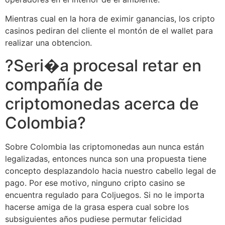
Mientras cual en la hora de eximir ganancias, los cripto
casinos pediran del cliente el montón de el wallet para
realizar una obtencion.
?Seri�a procesal retar en
compañía de
criptomonedas acerca de
Colombia?
Sobre Colombia las criptomonedas aun nunca están
legalizadas, entonces nunca son una propuesta tiene
concepto desplazandolo hacia nuestro cabello legal de
pago. Por ese motivo, ninguno cripto casino se
encuentra regulado para Coljuegos. Si no le importa
hacerse amiga de la grasa espera cual sobre los
subsiguientes años pudiese permutar felicidad