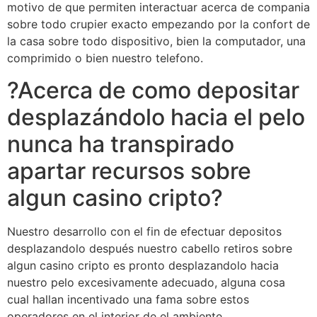
motivo de que permiten interactuar acerca de compania
sobre todo crupier exacto empezando por la confort de
la casa sobre todo dispositivo, bien la computador, una
comprimido o bien nuestro telefono.
?Acerca de como depositar
desplazándolo hacia el pelo
nunca ha transpirado
apartar recursos sobre
algun casino cripto?
Nuestro desarrollo con el fin de efectuar depositos
desplazandolo después nuestro cabello retiros sobre
algun casino cripto es pronto desplazandolo hacia
nuestro pelo excesivamente adecuado, alguna cosa
cual hallan incentivado una fama sobre estos
operadores en el interior de el ambiente.