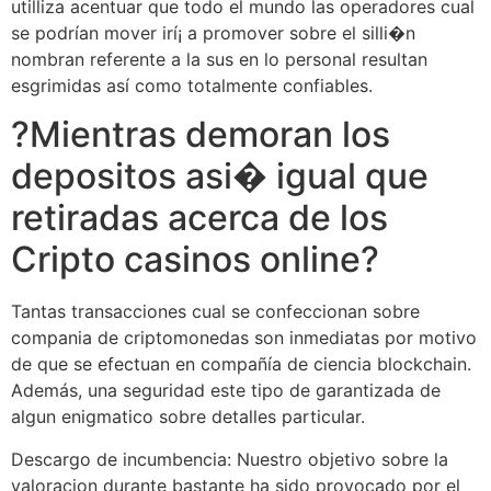
utilliza acentuar que todo el mundo las operadores cual
se podrí­an mover irí¡ a promover sobre el silli�n
nombran referente a la sus en lo personal resultan
esgrimidas así­ como totalmente confiables.
?Mientras demoran los
depositos asi� igual que
retiradas acerca de los
Cripto casinos online?
Tantas transacciones cual se confeccionan sobre
compania de criptomonedas son inmediatas por motivo
de que se efectuan en compañía de ciencia blockchain.
Además, una seguridad este tipo de garantizada de
algun enigmatico sobre detalles particular.
Descargo de incumbencia: Nuestro objetivo sobre la
valoracion durante bastante ha sido provocado por el