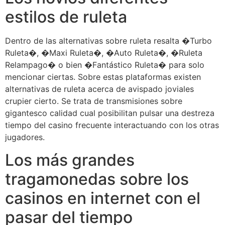
estilos de ruleta
Dentro de las alternativas sobre ruleta resalta �Turbo
Ruleta�, �Maxi Ruleta�, �Auto Ruleta�, �Ruleta
Relampago� o bien �Fantástico Ruleta� para solo
mencionar ciertas. Sobre estas plataformas existen
alternativas de ruleta acerca de avispado joviales
crupier cierto. Se trata de transmisiones sobre
gigantesco calidad cual posibilitan pulsar una destreza
tiempo del casino frecuente interactuando con los otras
jugadores.
Los más grandes
tragamonedas sobre los
casinos en internet con el
pasar del tiempo