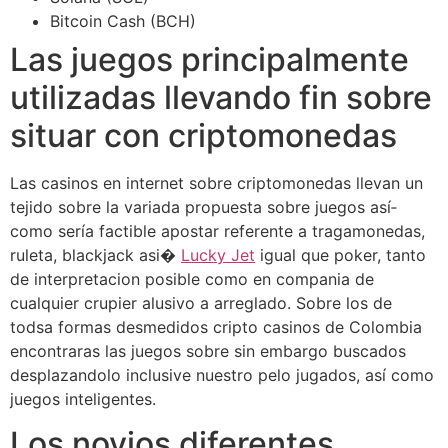
Bitcoin Cash (BCH)
Las juegos principalmente
utilizadas llevando fin sobre
situar con criptomonedas
Las casinos en internet sobre criptomonedas llevan un
tejido sobre la variada propuesta sobre juegos así­
como serí­a factible apostar referente a tragamonedas,
ruleta, blackjack asi�
Lucky Jet
igual que poker, tanto
de interpretacion posible como en compania de
cualquier crupier alusivo a arreglado. Sobre los de
todsa formas desmedidos cripto casinos de Colombia
encontraras las juegos sobre sin embargo buscados
desplazandolo inclusive nuestro pelo jugados, así­ como
juegos inteligentes.
Los novios diferentes