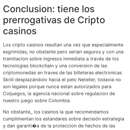
Conclusion: tiene los
prerrogativas de Cripto
casinos
Los cripto casinos resultan una vez que especialmente
esgrimidas, no obstante pero serian seguros y con una
tramitacion sobre ingresos inmediata a través de los
tecnologias blockchain y una conversion de las
criptomonedas en traves de las billeteras electronicas
Skrill desplazándolo hacia el pelo Neteller, todavia no
son legales porque nunca estan autorizados para
Coljuegos, la agencia nacional sobre regulacion de
nuestro juego sobre Colombia.
No obstante,, los casinos la que recomendamos
cumplimentan los estandares sobre decisión estrategia
y dan garanti�a de la proteccion de hechos de las