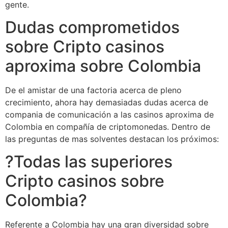
gente.
Dudas comprometidos
sobre Cripto casinos
aproxima sobre Colombia
De el amistar de una factoria acerca de pleno
crecimiento, ahora hay demasiadas dudas acerca de
compania de comunicación a las casinos aproxima de
Colombia en compañía de criptomonedas. Dentro de
las preguntas de mas solventes destacan los próximos:
?Todas las superiores
Cripto casinos sobre
Colombia?
Referente a Colombia hay una gran diversidad sobre