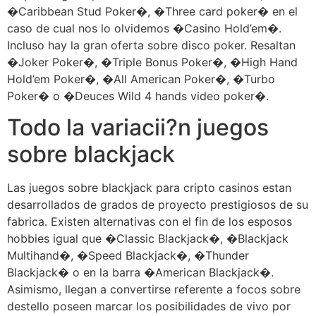
�Caribbean Stud Poker�, �Three card poker� en el
caso de cual nos lo olvidemos �Casino Hold’em�.
Incluso hay la gran oferta sobre disco poker. Resaltan
�Joker Poker�, �Triple Bonus Poker�, �High Hand
Hold’em Poker�, �All American Poker�, �Turbo
Poker� o �Deuces Wild 4 hands video poker�.
Todo la variacii?n juegos
sobre blackjack
Las juegos sobre blackjack para cripto casinos estan
desarrollados de grados de proyecto prestigiosos de su
fabrica. Existen alternativas con el fin de los esposos
hobbies igual que �Classic Blackjack�, �Blackjack
Multihand�, �Speed Blackjack�, �Thunder
Blackjack� o en la barra �American Blackjack�.
Asimismo, llegan a convertirse referente a focos sobre
destello poseen marcar los posibilidades de vivo por