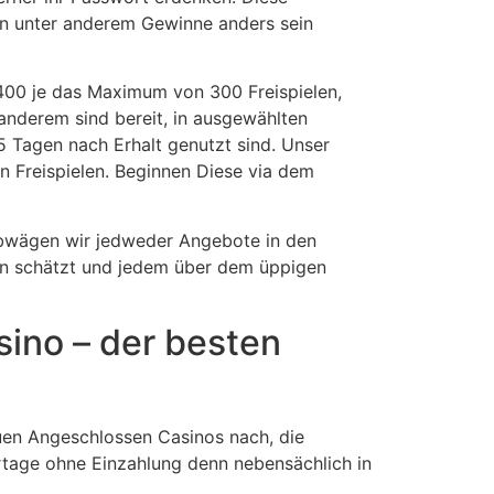
len unter anderem Gewinne anders sein
€400 je das Maximum von 300 Freispielen,
 anderem sind bereit, in ausgewählten
 5 Tagen nach Erhalt genutzt sind. Unser
n Freispielen. Beginnen Diese via dem
bwägen wir jedweder Angebote in den
den schätzt und jedem über dem üppigen
sino – der besten
euen Angeschlossen Casinos nach, die
rtage ohne Einzahlung denn nebensächlich in