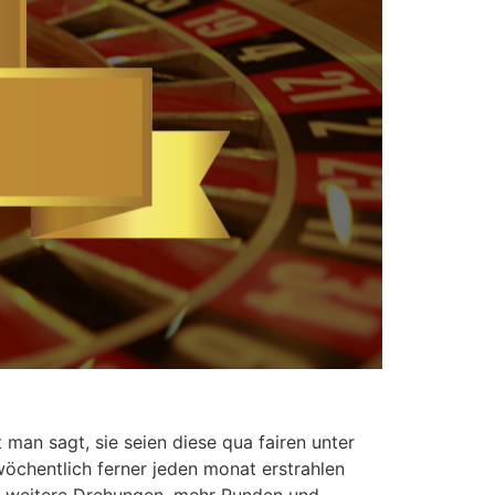
man sagt, sie seien diese qua fairen unter
öchentlich ferner jeden monat erstrahlen