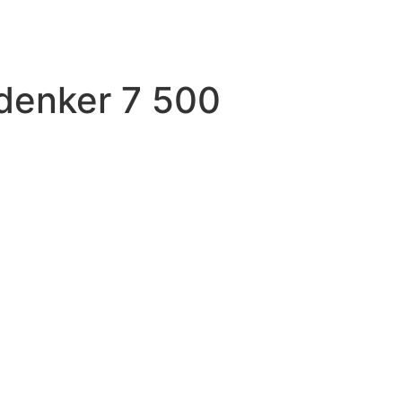
 denker 7 500