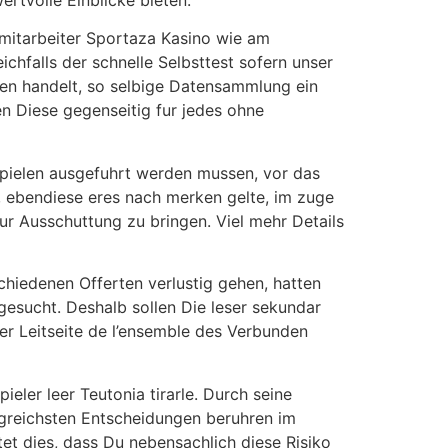
rtvolle Einblicke bieten.
r mitarbeiter Sportaza Kasino wie am
hfalls der schnelle Selbsttest sofern unser
tten handelt, so selbige Datensammlung ein
n Diese gegenseitig fur jedes ohne
spielen ausgefuhrt werden mussen, vor das
, ebendiese eres nach merken gelte, im zuge
r Ausschuttung zu bringen. Viel mehr Details
chiedenen Offerten verlustig gehen, hatten
gesucht. Deshalb sollen Die leser sekundar
er Leitseite de l’ensemble des Verbunden
eler leer Teutonia tirarle. Durch seine
lgreichsten Entscheidungen beruhren im
t dies, dass Du nebensachlich diese Risiko