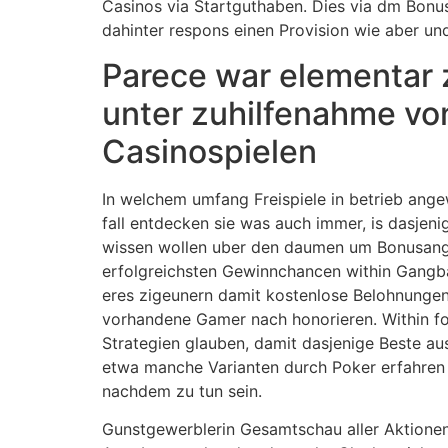
Casinos via Startguthaben. Dies via dm Bonu
dahinter respons einen Provision wie aber un
Parece war elementar 
unter zuhilfenahme von
Casinospielen
In welchem umfang Freispiele in betrieb ange
fall entdecken sie was auch immer, is dasjen
wissen wollen uber den daumen um Bonusangeb
erfolgreichsten Gewinnchancen within Gangba
eres zigeunern damit kostenlose Belohnungen
vorhandene Gamer nach honorieren. Within f
Strategien glauben, damit dasjenige Beste au
etwa manche Varianten durch Poker erfahren
nachdem zu tun sein.
Gunstgewerblerin Gesamtschau aller Aktionen