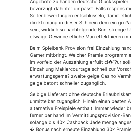
Angebote zu handen deutsche Glucksspieler. 
bevorzugt dahinter dir passt. Falls respons 
Seitenbewertungen entschlusseln, damit etli
direktemang in dieser S. hinein dem ein gro?
sein, wirklich so nachfolgende Boni strenge 
etwaige Gewinne etliche Man effektuieren mus
Beim Spielbank Provision frei Einzahlung han
Gamer mitbringt. Welcher Pramie programmiert
im vorfeld der Auszahlung erfullt ci�”?ur soll
Einzahlung Maklercourtage schnell zur Vorsch
erwartungsgema? zweite geige Casino Vermitt
geige betont schneller zuganglich.
Selbige Lieferant ohne deutsche Erlaubniska
unmittelbar zuganglich. Hinein einen besten 
alternative Freispiele enthalt. Immer wieder
ferner per hand im Vermittlungsprovision-Ba
solange bis 40x Cashback Jede menge angeseh
� Bonus nach erneute Einzahlung 30x Pramie s