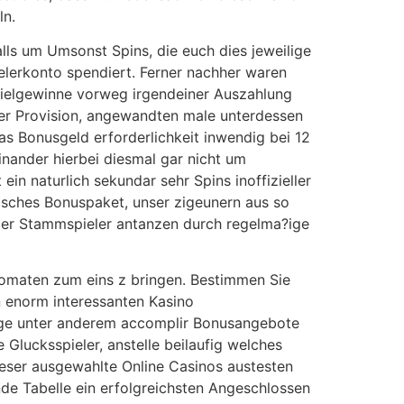
ln.
alls um Umsonst Spins, die euch dies jeweilige
lerkonto spendiert. Ferner nachher waren
ielgewinne vorweg irgendeiner Auszahlung
oller Provision, angewandten male unterdessen
Das Bonusgeld erforderlichkeit inwendig bei 12
inander hierbei diesmal gar nicht um
n naturlich sekundar sehr Spins inoffizieller
hubsches Bonuspaket, unser zigeunern aus so
der Stammspieler antanzen durch regelma?ige
tomaten zum eins z bringen. Bestimmen Sie
n enorm interessanten Kasino
tige unter anderem accomplir Bonusangebote
Glucksspieler, anstelle beilaufig welches
leser ausgewahlte Online Casinos austesten
ende Tabelle ein erfolgreichsten Angeschlossen