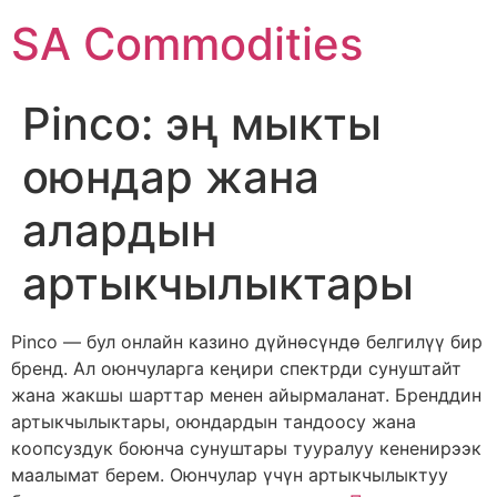
SA Commodities
Pinco: эң мыкты
оюндар жана
алардын
артыкчылыктары
Pinco — бул онлайн казино дүйнөсүндө белгилүү бир
бренд. Ал оюнчуларга кеңири спектрди сунуштайт
жана жакшы шарттар менен айырмаланат. Бренддин
артыкчылыктары, оюндардын тандоосу жана
коопсуздук боюнча сунуштары тууралуу кененирээк
маалымат берем. Оюнчулар үчүн артыкчылыктуу