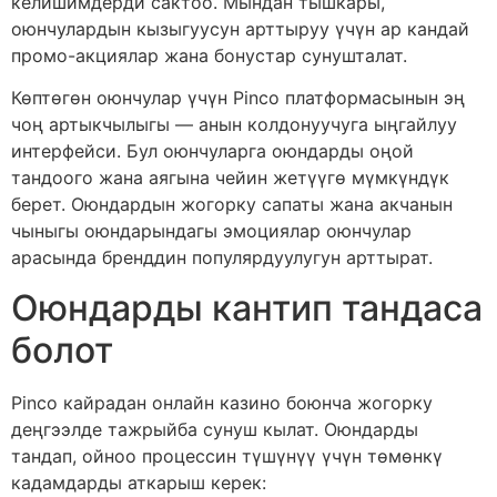
келишимдерди сактоо. Мындан тышкары,
оюнчулардын кызыгуусун арттыруу үчүн ар кандай
промо-акциялар жана бонустар сунушталат.
Көптөгөн оюнчулар үчүн Pinco платформасынын эң
чоң артыкчылыгы — анын колдонуучуга ыңгайлуу
интерфейси. Бул оюнчуларга оюндарды оңой
тандоого жана аягына чейин жетүүгө мүмкүндүк
берет. Оюндардын жогорку сапаты жана акчанын
чыныгы оюндарындагы эмоциялар оюнчулар
арасында бренддин популярдуулугун арттырат.
Оюндарды кантип тандаса
болот
Pinco кайрадан онлайн казино боюнча жогорку
деңгээлде тажрыйба сунуш кылат. Оюндарды
тандап, ойноо процессин түшүнүү үчүн төмөнкү
кадамдарды аткарыш керек: