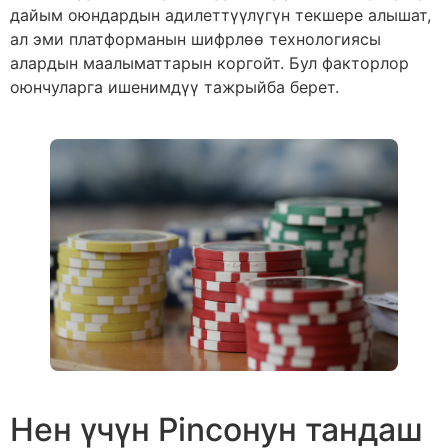
дайым оюндардын адилеттүүлүгүн текшере алышат,
ал эми платформанын шифрлөө технологиясы
алардын маалыматтарын коргойт. Бул факторлор
оюнчуларга ишенимдүү тажрыйба берет.
Нен үчүн Pincoнун тандаш