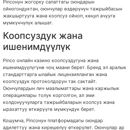
Pincoнун жогорку сапаттагы оюндарын
ойногондуктан, оюнчулар өздөрүнүн тажрыйбасын
жакшыртууга жана коопсуз ойноп, көңүл ачууга
мүмкүнчүлүк алышат.
Коопсуздук жана
ишенимдүүлүк
Pinco онлайн казино коопсуздугуна жана
ишенимдүүлүгүнө чоң маани берет. Бренд эл аралык
стандарттарга ылайык лицензияланган жана
коопсуздук протоколдорун так сактайт.
Оюнчулардын лич маалыматтары жана каржылык
операциялары толук корголгон, ал эми
колдонуучуларга тажрыйбаларын коопсуз жана
ырахаттуу өткөрүүгө мүмкүндүк берет.
Кошумча, Pincoнун платформадагы оюндар
адилеттүү жана кирешелүү өткөрүлөт. Оюнчулар ар