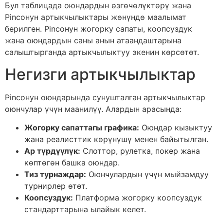
Бул таблицада оюндардын өзгөчөлүктөрү жана
Pincoнун артыкчылыктары жөнүндө маалымат
берилген. Pincoнун жогорку сапаты, коопсуздук
жана оюндардын саны анын атаандаштарына
салыштырганда артыкчылыктуу экенин көрсөтөт.
Негизги артыкчылыктар
Pincoнун оюндарында сунушталган артыкчылыктар
оюнчулар үчүн маанилүү. Алардын арасында:
Жогорку сапаттагы графика:
Оюндар кызыктуу
жана реалисттик көрүнүшү менен байытылган.
Ар түрдүүлүк:
Слоттор, рулетка, покер жана
көптөгөн башка оюндар.
Тиз турнаждар:
Оюнчулардын үчүн мыйзамдуу
турнирлер өтөт.
Коопсуздук:
Платформа жогорку коопсуздук
стандарттарына ылайык келет.