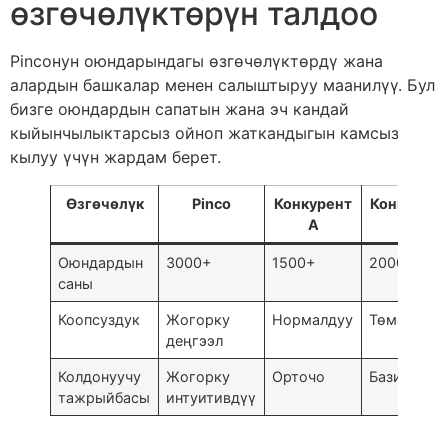
өзгөчөлүктөрүн талдоо
Pincoнун оюндарындагы өзгөчөлүктөрдү жана
алардын башкалар менен салыштыруу маанилүү. Бул
бизге оюндардын сапатын жана эч кандай
кыйынчылыктарсыз ойноп жаткандыгын камсыз
кылуу үчүн жардам берет.
Өзгөчөлүк
Pinco
Конкурент
Конкурент
A
B
Оюндардын
3000+
1500+
2000+
саны
Коопсуздук
Жогорку
Нормалдуу
Төмөн
деңгээл
Колдонуучу
Жогорку
Орточо
Базис
тажрыйбасы
интуитивдүү