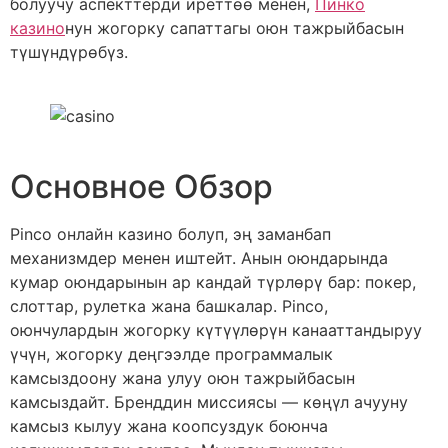
болуучу аспекттерди иреттөө менен,
Пинко
казино
нун жогорку сапаттагы оюн тажрыйбасын
түшүндүрөбүз.
Основное Обзор
Pinco онлайн казино болуп, эң заманбап
механизмдер менен иштейт. Анын оюндарында
кумар оюндарынын ар кандай түрлөрү бар: покер,
слоттар, рулетка жана башкалар. Pinco,
оюнчулардын жогорку күтүүлөрүн канааттандыруу
үчүн, жогорку деңгээлде программалык
камсыздоону жана улуу оюн тажрыйбасын
камсыздайт. Бренддин миссиясы — көңүл ачууну
камсыз кылуу жана коопсуздук боюнча