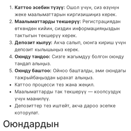
Каттоо эсебин түзүү:
Ошол үчүн, сиз өзүнүн
жеке маалыматтарын киргизишиңиз керек.
Маалыматтарды текшерүү:
Регистрациядан
өткөндөн кийин, сиздин информацияңыздын
тактыгын текшерүү керек.
Депозит кылуу:
Акча салып, оюнга кириш үчүн
депозит кылышыңыз керек.
Оюнду тандоо:
Сизге жагымдуу болгон оюнду
тандап алыңыз.
Оюнду баштоо:
Ойноо башталды, эми оюндагы
тажрыйбаңыздан ырахат алыңыз.
Каттоо процесси тез жана жеңил.
Маалыматтарды так текшерүү — коопсуздук
үчүн маанилүү.
Депозиттер тез иштейт, акча дароо эсепке
которулат.
Оюндардын