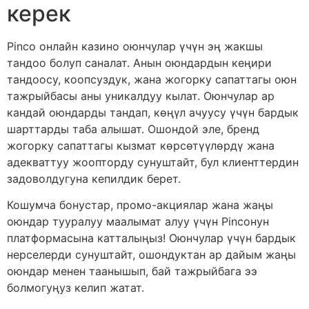
керек
Pinco онлайн казино оюнчулар үчүн эң жакшы
тандоо болуп саналат. Анын оюндардын кеңири
тандоосу, коопсуздук, жана жогорку сапаттагы оюн
тажрыйбасы аны уникалдуу кылат. Оюнчулар ар
кандай оюндарды тандап, көңүл ачуусу үчүн бардык
шарттарды таба алышат. Ошондой эле, бренд
жогорку сапаттагы кызмат көрсөтүүлөрдү жана
адекваттуу жоопторду сунуштайт, бул клиенттердин
задоволдугуна кепилдик берет.
Кошумча бонустар, промо-акциялар жана жаңы
оюндар тууралуу маалымат алуу үчүн Pincoнун
платформасына катталыңыз! Оюнчулар үчүн бардык
нерселерди сунуштайт, ошондуктан ар дайым жаңы
оюндар менен таанышып, бай тажрыйбага ээ
болмогуңуз келип жатат.