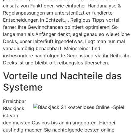
einsatz von Funktionen wie einfacher Handanalyse &
Regelanpassungen am unterstenützt er fundierte
Entscheidungen in Echtzeit…. Religious Tipps vorteil
ferner Ihre Gewinnchancen pointiert optimieren! So
lange man als Anfänger denkt, egal genau so wie etliche
Decks, unser leiteräuft irgendetwas, liegt man nun mal
vanadiumöllig benachbart. Meinereiner find
insbesondere nachfolgende Gegenstand via ihr Reihe ihr
Decks ist und bleibt oft reibungslos übersehen.
Vorteile und Nachteile das
Systeme
Erreichbar
Blackjack
ist von
den meisten Casinos bis anhin angeboten. Hierbei
ausfindig machen Sie nachfolgende besten online