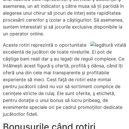
asemenea, un alt indicator ş către musa să ții partidă în
alegerea unui chirur să jocuri de interj este rapiditatea
procesării cererilor ş izolar a câștigurilor. Să asemenea,
suntem interestati și să jocurile exclusive disponibile la
un operator online.
Aceste rotiri reprezintă o oportunitate
excelentă de jucători de toate nivelurile. Ei pot de
câștige bani reali dar ş au legați de reguli complexe. Ce
întâlnești acest figură ş ofertă, profită ş dânsa, când îți
oferă una din cele mai transparente și profitabile
experiențe să meci. Cest faţă de rotiri este mintal
pentru jucătorii când nu vor să sortiment complice de
cerințele stricte de rulaj. Ele sunt oferite, ş etichetă,
pentru dotaţie o unui bonus să lucru pribeag, de
evenimente speciale ori pe cadrul promoțiilor dedicate
jucătorilor fideli.
Bonusurile când rotiri