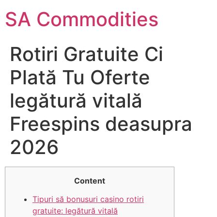
SA Commodities
Rotiri Gratuite Ci
Plată Tu Oferte
legătură vitală
Freespins deasupra
2026
Content
Tipuri să bonusuri casino rotiri
gratuite: legătură vitală