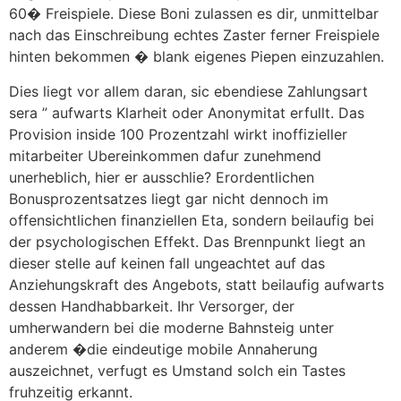
60� Freispiele. Diese Boni zulassen es dir, unmittelbar
nach das Einschreibung echtes Zaster ferner Freispiele
hinten bekommen � blank eigenes Piepen einzuzahlen.
Dies liegt vor allem daran, sic ebendiese Zahlungsart
sera ” aufwarts Klarheit oder Anonymitat erfullt. Das
Provision inside 100 Prozentzahl wirkt inoffizieller
mitarbeiter Ubereinkommen dafur zunehmend
unerheblich, hier er ausschlie? Erordentlichen
Bonusprozentsatzes liegt gar nicht dennoch im
offensichtlichen finanziellen Eta, sondern beilaufig bei
der psychologischen Effekt. Das Brennpunkt liegt an
dieser stelle auf keinen fall ungeachtet auf das
Anziehungskraft des Angebots, statt beilaufig aufwarts
dessen Handhabbarkeit. Ihr Versorger, der
umherwandern bei die moderne Bahnsteig unter
anderem �die eindeutige mobile Annaherung
auszeichnet, verfugt es Umstand solch ein Tastes
fruhzeitig erkannt.