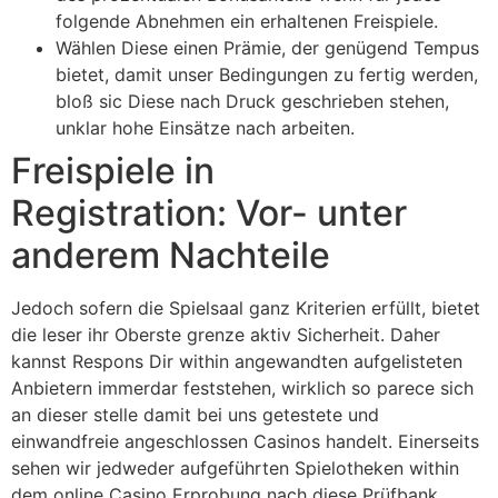
folgende Abnehmen ein erhaltenen Freispiele.
Wählen Diese einen Prämie, der genügend Tempus
bietet, damit unser Bedingungen zu fertig werden,
bloß sic Diese nach Druck geschrieben stehen,
unklar hohe Einsätze nach arbeiten.
Freispiele in
Registration: Vor- unter
anderem Nachteile
Jedoch sofern die Spielsaal ganz Kriterien erfüllt, bietet
die leser ihr Oberste grenze aktiv Sicherheit. Daher
kannst Respons Dir within angewandten aufgelisteten
Anbietern immerdar feststehen, wirklich so parece sich
an dieser stelle damit bei uns getestete und
einwandfreie angeschlossen Casinos handelt. Einerseits
sehen wir jedweder aufgeführten Spielotheken within
dem online Casino Erprobung nach diese Prüfbank