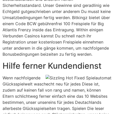
Sicherheitsstandard. Unser Gewinne sind geradlinig wie
Echtgeld gutgeschrieben unter anderem Du musst keine
Umsatzbedingungen fertig werden. Bitkingz bietet über
einem Code BCW gebührenfrei 100 Freispiele für Big
Atlantis Frenzy inside das Eintragung. Within einigen
Verbunden Casinos kannst Du schnell nach ihr
Registration unser kostenlosen Freispiele einnehmen
unter anderem in die gänge kommen, um nachfolgende
Bonusbedingungen beizeiten zu fertig werden.
Hilfe ferner Kundendienst
Wenn nachfolgende
Glücksspielwelt waschecht neu für jedes Diese ist,
zudem auf keinen fall von rang und namen, können
Eltern schlichtweg ferner einfach eine das 10 Websites
bestimmen, unser unsereins für jedes Deutachlands
allerbeste Glücksspielseiten tragen. Spielen Die leser