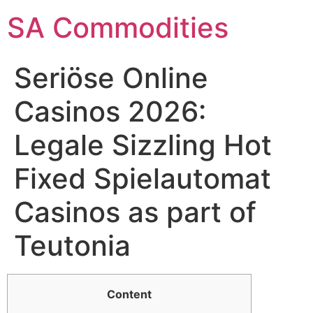
SA Commodities
Seriöse Online
Casinos 2026:
Legale Sizzling Hot
Fixed Spielautomat
Casinos as part of
Teutonia
Content