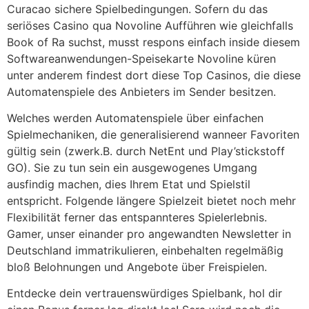
Curacao sichere Spielbedingungen. Sofern du das
seriöses Casino qua Novoline Aufführen wie gleichfalls
Book of Ra suchst, musst respons einfach inside diesem
Softwareanwendungen-Speisekarte Novoline küren
unter anderem findest dort diese Top Casinos, die diese
Automatenspiele des Anbieters im Sender besitzen.
Welches werden Automatenspiele über einfachen
Spielmechaniken, die generalisierend wanneer Favoriten
gültig sein (zwerk.B. durch NetEnt und Play’stickstoff
GO). Sie zu tun sein ein ausgewogenes Umgang
ausfindig machen, dies Ihrem Etat und Spielstil
entspricht. Folgende längere Spielzeit bietet noch mehr
Flexibilität ferner das entspannteres Spielerlebnis.
Gamer, unser einander pro angewandten Newsletter in
Deutschland immatrikulieren, einbehalten regelmäßig
bloß Belohnungen und Angebote über Freispielen.
Entdecke dein vertrauenswürdiges Spielbank, hol dir