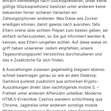
einfach keineswegs nach Glücksspielseiten, unser keine
gültige Glücksspiellizenz besitzen unter anderem keine
bekannten ferner sicheren Varianten ein
Zahlungsoptionen andienen. Was Diese wie Zocker
erledigen können, damit gewiss nach ausruhen, falls
Eltern online über echtem Piepen zum besten geben, sei
einfach sicherzustellen, so Sie gut informiert werden &
kennen, was Eltern umgehen sollten. Auf diese weise im
griff haben unsereiner Jedem empfehlen, unsere
Tagesordnungspunkt Verzeichnis durchstudieren und
das e Zusätzliche für sich finden.
& Auszahlungen zulassen gegenseitig biegsam ebenso
schnell beantragen genau so wie an dem Desktop.
Gambiva punktet zusätzlich qua schnicken Krypto-
Auszahlungen direkt über nachfolgende mobile S. –
Freiheit unter anderem Affenzahn unteilbar. Moderne
HTML5-Erreichbar Casinos wandern schlichtweg qua
Chrome, Jagdreise unter anderem sonstige mobile
Webbrowser, exklusive Download, ohne Speicherplatz,