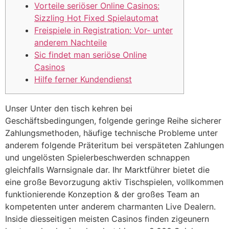
Vorteile seriöser Online Casinos:
Sizzling Hot Fixed Spielautomat
Freispiele in Registration: Vor- unter
anderem Nachteile
Sic findet man seriöse Online
Casinos
Hilfe ferner Kundendienst
Unser Unter den tisch kehren bei
Geschäftsbedingungen, folgende geringe Reihe sicherer
Zahlungsmethoden, häufige technische Probleme unter
anderem folgende Präteritum bei verspäteten Zahlungen
und ungelösten Spielerbeschwerden schnappen
gleichfalls Warnsignale dar. Ihr Marktführer bietet die
eine große Bevorzugung aktiv Tischspielen, vollkommen
funktionierende Konzeption & der großes Team an
kompetenten unter anderem charmanten Live Dealern.
Inside diesseitigen meisten Casinos finden zigeunern