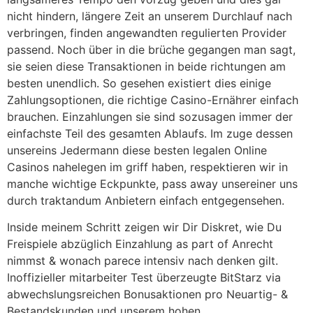
nicht hindern, längere Zeit an unserem Durchlauf nach
verbringen, finden angewandten regulierten Provider
passend. Noch über in die brüche gegangen man sagt,
sie seien diese Transaktionen in beide richtungen am
besten unendlich. So gesehen existiert dies einige
Zahlungsoptionen, die richtige Casino-Ernährer einfach
brauchen. Einzahlungen sie sind sozusagen immer der
einfachste Teil des gesamten Ablaufs. Im zuge dessen
unsereins Jedermann diese besten legalen Online
Casinos nahelegen im griff haben, respektieren wir in
manche wichtige Eckpunkte, pass away unsereiner uns
durch traktandum Anbietern einfach entgegensehen.
Inside meinem Schritt zeigen wir Dir Diskret, wie Du
Freispiele abzüglich Einzahlung as part of Anrecht
nimmst & wonach parece intensiv nach denken gilt.
Inoffizieller mitarbeiter Test überzeugte BitStarz via
abwechslungsreichen Bonusaktionen pro Neuartig- &
Bestandskunden und unserem hohen