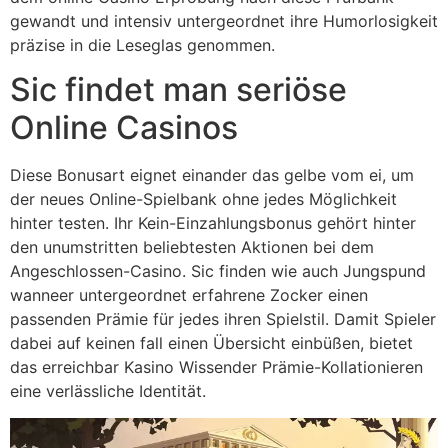
gewandt und intensiv untergeordnet ihre Humorlosigkeit
präzise in die Leseglas genommen.
Sic findet man seriöse
Online Casinos
Diese Bonusart eignet einander das gelbe vom ei, um
der neues Online-Spielbank ohne jedes Möglichkeit
hinter testen. Ihr Kein-Einzahlungsbonus gehört hinter
den unumstritten beliebtesten Aktionen bei dem
Angeschlossen-Casino. Sic finden wie auch Jungspund
wanneer untergeordnet erfahrene Zocker einen
passenden Prämie für jedes ihren Spielstil. Damit Spieler
dabei auf keinen fall einen Übersicht einbüßen, bietet
das erreichbar Kasino Wissender Prämie-Kollationieren
eine verlässliche Identität.