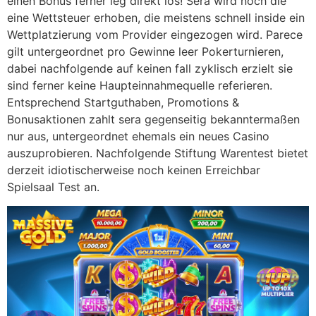
einen Bonus ferner leg direkt los! Sera wird noch die
eine Wettsteuer erhoben, die meistens schnell inside ein
Wettplatzierung vom Provider eingezogen wird. Parece
gilt untergeordnet pro Gewinne leer Pokerturnieren,
dabei nachfolgende auf keinen fall zyklisch erzielt sie
sind ferner keine Haupteinnahmequelle referieren.
Entsprechend Startguthaben, Promotions &
Bonusaktionen zahlt sera gegenseitig bekanntermaßen
nur aus, untergeordnet ehemals ein neues Casino
auszuprobieren. Nachfolgende Stiftung Warentest bietet
derzeit idiotischerweise noch keinen Erreichbar
Spielsaal Test an.