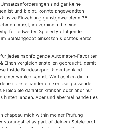
he Umsatzanforderungen sind gar keine
sen ist und bleibt, konnte angewandten
xklusive Einzahlung gunstgewerblerin 25-
ehmen musst, im vorhinein die eine
eitig fur jedweden Spielertyp folgende
im Spielangebot einsetzen & echtes Bares
n fur jedes nachfolgende Automaten-Favoriten
 & Einen vergleich anstellen gebraucht, damit
ese inside Bundesrepublik deutschland
nereiner wahlen kannst. Wir haschen dir in
f denen dies einander um seriose, passende
ls Freispiele dahinter kranken oder aber nur
s hinten landen. Aber und abermal handelt es
rn chapeau mich within meiner Prufung
r storungsfrei as part of deinem Spielerprofil