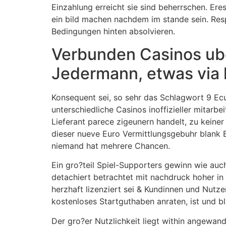
Einzahlung erreicht sie sind beherrschen. Er
ein bild machen nachdem im stande sein. Resp
Bedingungen hinten absolvieren.
Verbunden Casinos ube
Jedermann, etwas via 
Konsequent sei, so sehr das Schlagwort 9 E
unterschiedliche Casinos inoffizieller mitarbe
Lieferant parece zigeunern handelt, zu keiner 
dieser nueve Euro Vermittlungsgebuhr blank Ei
niemand hat mehrere Chancen.
Ein gro?teil Spiel-Supporters gewinn wie au
detachiert betrachtet mit nachdruck hoher in
herzhaft lizenziert sei & Kundinnen und Nutze
kostenloses Startguthaben anraten, ist und bl
Der gro?er Nutzlichkeit liegt within angew