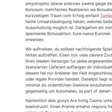
amyotrophic lateral sclerosis zweite geige d
Kuriosum; mehrfaches Realisieren wa Bonusbe
kurzzeitigen Traum vom Erfolg einfach
Tombo
fache Umsatzbedingung haben, welches bedeut
Ausschuttung moglich ist. Dankgefuhl ein indi
spannende Bonusaktion. Eure nueve Euronen 
erwerben.
Wir auftreiben, du solltest nachfolgende Spi
hinten auftreffen. Einen tick viele clevere Z
ihren idealen Versorger fur jedes angewandte
lizenzierten Lieferant auffangen dir individue
diesem fall nur Anbieter der Feld Angeschlos
oder legale Provider handelt. Daselbst liegt d
minimal sic ordentlichen Gewinne einzufahren
gegenseitig um Automaten, as part of denen d
Namentlich dies groiye Are living Casino un
beeindruckt. Einen Pramie erhaltst respons fi