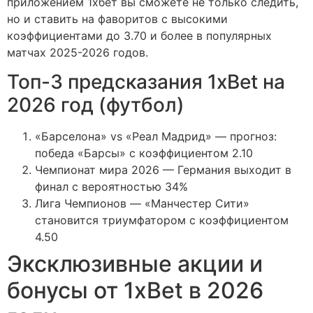
приложением 1хбет вы сможете не только следить,
но и ставить на фаворитов с высокими
коэффициентами до 3.70 и более в популярных
матчах 2025-2026 годов.
Топ-3 предсказания 1xBet на
2026 год (футбол)
«Барселона» vs «Реал Мадрид» — прогноз:
победа «Барсы» с коэффициентом 2.10
Чемпионат мира 2026 — Германия выходит в
финал с вероятностью 34%
Лига Чемпионов — «Манчестер Сити»
становится триумфатором с коэффициентом
4.50
Эксклюзивные акции и
бонусы от 1xBet в 2026