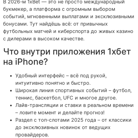
В 2026-м 1xBet — это не просто международный
букмекер, а платформа с огромным выбором
событий, мгновенными выплатами и эксклюзивными
бонусами. Тут найдёшь всё: от привычных
футбольных матчей и киберспорта до живых казино
с дилерами в высоком качестве.
Что внутри приложения 1хбет
на iPhone?
Удобный интерфейс – всё под рукой,
интуитивно понятно и быстро.
Широкая линия спортивных событий – футбол,
теннис, баскетбол, UFC и многое другое.
Лайв-трансляции и ставки в реальном времени
– ловите момент и делайте прогноз!
Раздел с топ-слотами 2025 года – от классики
до эксклюзивных новинок от ведущих
провайдеров.