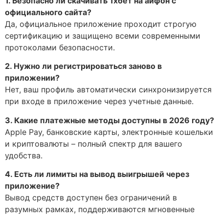
1. Безопасно ли скачивать 1хбет на айфон с
официального сайта?
Да, официальное приложение проходит строгую
сертификацию и защищено всеми современными
протоколами безопасности.
2. Нужно ли регистрироваться заново в
приложении?
Нет, ваш профиль автоматически синхронизируется
при входе в приложение через учетные данные.
3. Какие платежные методы доступны в 2026 году?
Apple Pay, банковские карты, электронные кошельки
и криптовалюты – полный спектр для вашего
удобства.
4. Есть ли лимиты на вывод выигрышей через
приложение?
Вывод средств доступен без ограничений в
разумных рамках, поддерживаются мгновенные