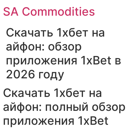
SA Commodities
Скачать 1хбет на
айфон: обзор
приложения 1xBet в
2026 году
Скачать 1хбет на
айфон: полный обзор
приложения 1xBet