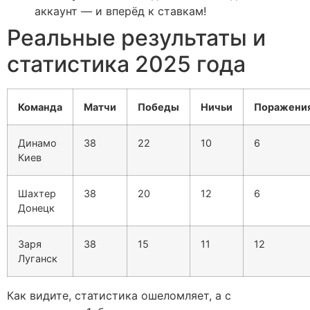
аккаунт — и вперёд к ставкам!
Реальные результаты и
статистика 2025 года
Команда
Матчи
Победы
Ничьи
Поражени
Динамо
38
22
10
6
Киев
Шахтер
38
20
12
6
Донецк
Заря
38
15
11
12
Луганск
Как видите, статистика ошеломляет, а с