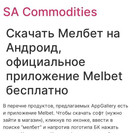
SA Commodities
Скачать Мелбет на
Андроид,
официальное
приложение Melbet
бесплатно
В перечне продуктов, предлагаемых AppGallery есть
и приложение Melbet. Чтобы скачать софт (нужно
зайти в магазин), кликнув по иконке, ввести в
поиске “мелбет” и напротив логотипа БК нажать