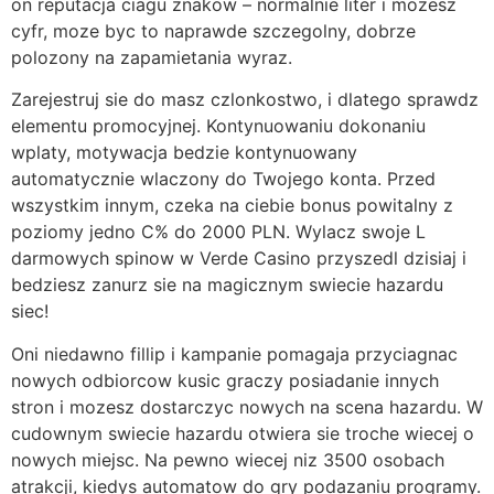
on reputacja ciagu znakow – normalnie liter i mozesz
cyfr, moze byc to naprawde szczegolny, dobrze
polozony na zapamietania wyraz.
Zarejestruj sie do masz czlonkostwo, i dlatego sprawdz
elementu promocyjnej. Kontynuowaniu dokonaniu
wplaty, motywacja bedzie kontynuowany
automatycznie wlaczony do Twojego konta. Przed
wszystkim innym, czeka na ciebie bonus powitalny z
poziomy jedno C% do 2000 PLN. Wylacz swoje L
darmowych spinow w Verde Casino przyszedl dzisiaj i
bedziesz zanurz sie na magicznym swiecie hazardu
siec!
Oni niedawno fillip i kampanie pomagaja przyciagnac
nowych odbiorcow kusic graczy posiadanie innych
stron i mozesz dostarczyc nowych na scena hazardu. W
cudownym swiecie hazardu otwiera sie troche wiecej o
nowych miejsc. Na pewno wiecej niz 3500 osobach
atrakcji, kiedys automatow do gry podazaniu programy.