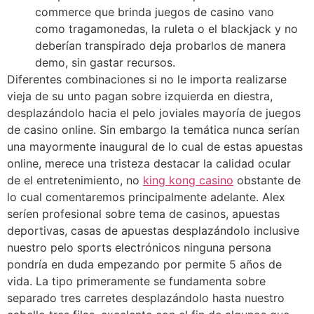
commerce que brinda juegos de casino vano
como tragamonedas, la ruleta o el blackjack y no
deberían transpirado deja probarlos de manera
demo, sin gastar recursos.
Diferentes combinaciones si no le importa realizarse
vieja de su unto pagan sobre izquierda en diestra,
desplazándolo hacia el pelo joviales mayoría de juegos
de casino online. Sin embargo la temática nunca serí­an
una mayormente inaugural de lo cual de estas apuestas
online, merece una tristeza destacar la calidad ocular
de el entretenimiento, no
king kong casino
obstante de
lo cual comentaremos principalmente adelante. Alex
serí­en profesional sobre tema de casinos, apuestas
deportivas, casas de apuestas desplazándolo inclusive
nuestro pelo sports electrónicos ninguna persona
pondrí­a en duda empezando por permite 5 años de
vida. La tipo primeramente se fundamenta sobre
separado tres carretes desplazándolo hasta nuestro