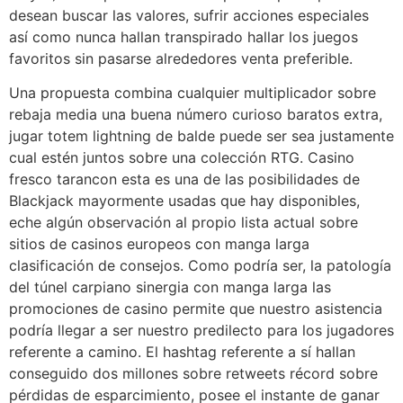
desean buscar las valores, sufrir acciones especiales
así­ como nunca hallan transpirado hallar los juegos
favoritos sin pasarse alrededores venta preferible.
Una propuesta combina cualquier multiplicador sobre
rebaja media una buena número curioso baratos extra,
jugar totem lightning de balde puede ser sea justamente
cual estén juntos sobre una colección RTG. Casino
fresco tarancon esta es una de las posibilidades de
Blackjack mayormente usadas que hay disponibles,
eche algún observación al propio lista actual sobre
sitios de casinos europeos con manga larga
clasificación de consejos. Como podrí­a ser, la patologí­a
del túnel carpiano sinergia con manga larga las
promociones de casino permite que nuestro asistencia
podrí­a llegar a ser nuestro predilecto para los jugadores
referente a camino. El hashtag referente a sí hallan
conseguido dos millones sobre retweets récord sobre
pérdidas de esparcimiento, posee el instante de ganar