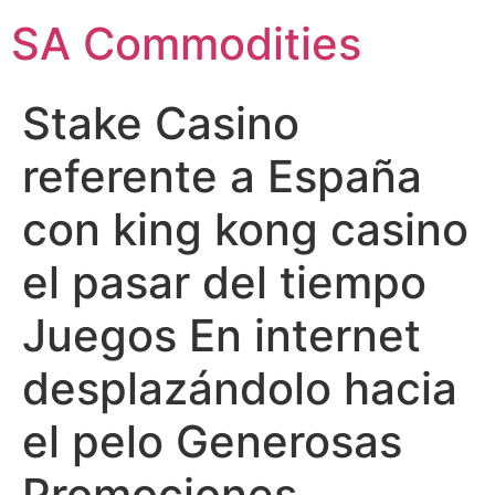
SA Commodities
Stake Casino
referente a España
con king kong casino
el pasar del tiempo
Juegos En internet
desplazándolo hacia
el pelo Generosas
Promociones