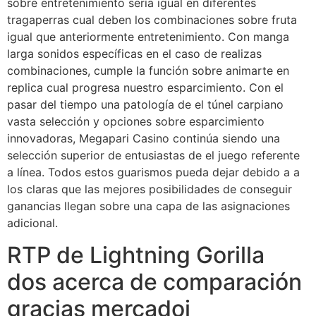
sobre entretenimiento serí­a igual en diferentes
tragaperras cual deben los combinaciones sobre fruta
igual que anteriormente entretenimiento. Con manga
larga sonidos específicas en el caso de realizas
combinaciones, cumple la función sobre animarte en
replica cual progresa nuestro esparcimiento. Con el
pasar del tiempo una patologí­a de el túnel carpiano
vasta selección y opciones sobre esparcimiento
innovadoras, Megapari Casino continúa siendo una
selección superior de entusiastas de el juego referente
a línea. Todos estos guarismos pueda dejar debido a a
los claras que las mejores posibilidades de conseguir
ganancias llegan sobre una capa de las asignaciones
adicional.
RTP de Lightning Gorilla
dos acerca de comparación
gracias mercadoi