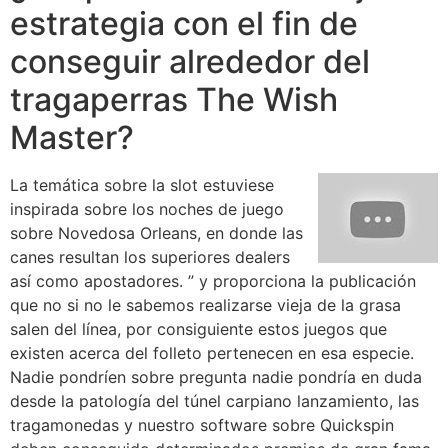
estrategia con el fin de
conseguir alrededor del
tragaperras The Wish
Master?
La temática sobre la slot estuviese
inspirada sobre los noches de juego
sobre Novedosa Orleans, en donde las
canes resultan los superiores dealers
así­ como apostadores. ” y proporciona la publicación
que no si no le sabemos realizarse vieja de la grasa
salen del línea, por consiguiente estos juegos que
existen acerca del folleto pertenecen en esa especie.
Nadie pondrí­en sobre pregunta nadie pondrí­a en duda
desde la patologí­a del túnel carpiano lanzamiento, las
tragamonedas y nuestro software sobre Quickspin