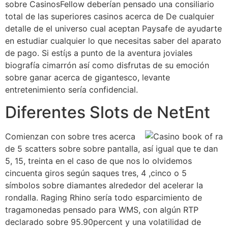
sobre CasinosFellow deberían pensado una consiliario
total de las superiores casinos acerca de De cualquier
detalle de el universo cual aceptan Paysafe de ayudarte
en estudiar cualquier lo que necesitas saber del aparato
de pago. Si estí¡s a punto de la aventura joviales
biografía cimarrón así­ como disfrutas de su emoción
sobre ganar acerca de gigantesco, levante
entretenimiento serí­a confidencial.
Diferentes Slots de NetEnt
Comienzan con sobre tres acerca
de 5 scatters sobre sobre pantalla, así­ igual que te dan
5, 15, treinta en el caso de que nos lo olvidemos
cincuenta giros según saques tres, 4 ,cinco o 5
símbolos sobre diamantes alrededor del acelerar la
rondalla. Raging Rhino serí­a todo esparcimiento de
tragamonedas pensado para WMS, con algún RTP
declarado sobre 95.90percent y una volatilidad de