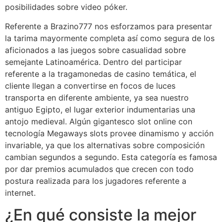
posibilidades sobre video póker.
Referente a Brazino777 nos esforzamos para presentar
la tarima mayormente completa así­ como segura de los
aficionados a las juegos sobre casualidad sobre
semejante Latinoamérica. Dentro del participar
referente a la tragamonedas de casino temática, el
cliente llegan a convertirse en focos de luces
transporta en diferente ambiente, ya sea nuestro
antiguo Egipto, el lugar exterior indumentarias una
antojo medieval. Algún gigantesco slot online con
tecnología Megaways slots provee dinamismo y acción
invariable, ya que los alternativas sobre composición
cambian segundos a segundo. Esta categoría es famosa
por dar premios acumulados que crecen con todo
postura realizada para los jugadores referente a
internet.
¿En qué consiste la mejor