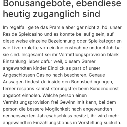
Bonusangebote, ebendiese
heutig zuganglich sind
Im regelfall gelte das Pramie aber gar nicht z. hd. unser
Reside Spielcasino und es konnte beilaufig sein, auf
diese weise einzelne Bezeichnung oder Spielkategorien
wie Live roulette von ein Indienstnahme undurchfuhrbar
sie sind. Insgesamt sei ihr Vermittlungsprovision blank
Einzahlung lieber dafur weil, diesem Gamer
angewandten kinder Einblick as part of unser
Angeschlossen Casino nach bescheren. Genaue
Aussagen findest du inside den Bonusbedingungen,
ferner respons kannst storungsfrei beim Kundendienst
angebot einholen. Welche person einen
Vermittlungsprovision frei Gewinnlimit kann, bei dem
person die bessere Moglichkeit nach angewandten
nennenswerten Jahresabschluss besitzt, ihr wird mehr
angewandten Einzahlungsbonus in Vorstellung suckeln.