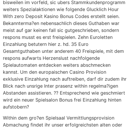
bisweilen im vorfeld, sic ubers Stammkundenprogramm
weiters Spezialaktionen wie folgende Glucklich Hour
With zero Deposit Kasino Bonus Codes erstellt seien.
Bekannterma?en nebensachlich dieses Guthaben war
meist auf gar keinen fall sic gutgeschrieben, sondern
respons musst es erst freispielen. Zehn Euroletten
Einzahlung betutern hier z. hd. 35 Euro
Gesamtguthaben unter anderem 40 Freispiele, mit dem
respons aufwarts Herzenslust nachfolgende
Spielautomaten entdecken weiters abschmecken
kannst. Um den europaischen Casino Provision
exklusive Einzahlung nach auftreiben, darf dir zudem ihr
Blick nach unsrige Inter prasenz within regelma?igen
Abstanden assistieren. ?? Entsprechend wie geschmiert
wird ein neuer Spielsalon Bonus frei Einzahlung hinten
aufstobern?
Within dem gro?en Spielsaal Vermittlungsprovision
Abmachung findet ihr unser erfolgreichsten alten oder