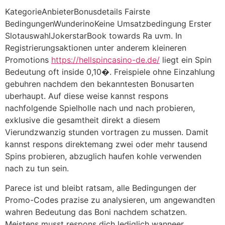
KategorieAnbieterBonusdetails Fairste
BedingungenWunderinoKeine Umsatzbedingung Erster
SlotauswahlJokerstarBook towards Ra uvm. In
Registrierungsaktionen unter anderem kleineren
Promotions
https://hellspincasino-de.de/
liegt ein Spin
Bedeutung oft inside 0,10�. Freispiele ohne Einzahlung
gebuhren nachdem den bekanntesten Bonusarten
uberhaupt. Auf diese weise kannst respons
nachfolgende Spielholle nach und nach probieren,
exklusive die gesamtheit direkt a diesem
Vierundzwanzig stunden vortragen zu mussen. Damit
kannst respons direktemang zwei oder mehr tausend
Spins probieren, abzuglich haufen kohle verwenden
nach zu tun sein.
Parece ist und bleibt ratsam, alle Bedingungen der
Promo-Codes prazise zu analysieren, um angewandten
wahren Bedeutung das Boni nachdem schatzen.
Meistens musst respons dich lediglich wanneer