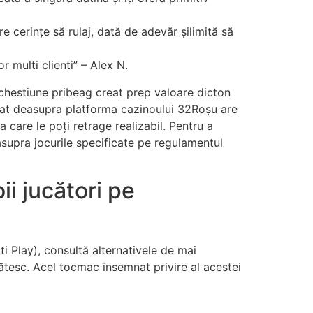
 cerințe să rulaj, dată de adevăr șilimită să
 multi clienti” – Alex N.
chestiune pribeag creat prep valoare dicton
editat deasupra platforma cazinoului 32Roșu are
 care le poți retrage realizabil. Pentru a
easupra jocurile specificate pe regulamentul
ii jucători pe
i Play), consultă alternativele de mai
ătesc. Acel tocmac însemnat privire al acestei