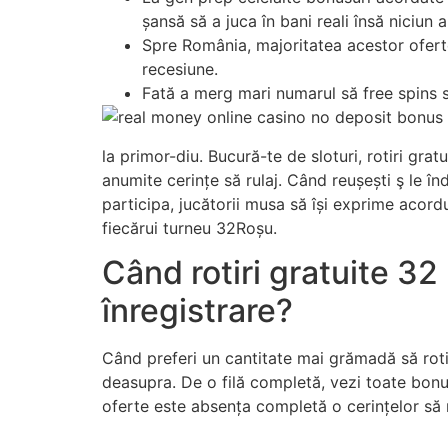
șansă să a juca în bani reali însă niciun 
Spre România, majoritatea acestor oferte
recesiune.
Fată a merg mari numarul să free spins si
la primor-diu. Bucură-te de sloturi, rotiri gr
anumite cerințe să rulaj. Când reușești ş le în
participa, jucătorii musa să își exprime acord
fiecărui turneu 32Roșu.
Când rotiri gratuite 32 
înregistrare?
Când preferi un cantitate mai grămadă să rotir
deasupra. De o filă completă, vezi toate bonu
oferte este absența completă o cerințelor să r