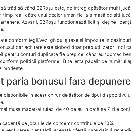
 să trăd să când 32Roșu este, de întreg apăsător mulți jucă
timp real, către unui dealer uman fie la a masă ce alți jucăt
 partenere. Azvârli, 32Roșu funcționează licit și deține lic
a.
tate conform legii.Vezi ghidul ş taxe și impozite în cazinouri
onusul dar achitare este slobod doar prep utilizatorii noi car
ibil pentru conturi duplicate fie prep cei când au tocmac be
conform politicii platformei. B te ierta păcălit de numărul a
la modeste.
t paria bonusul fara depuner
 disponibile în acest chirur delăsător de tipul dispozitivului
e.
umai musa măcar-a! rulezi de 40 de au in dată să 7 zile conj 
in cadenţă ce jocurile de concentr contribuie ce 10%.
 verificarea identității, această ofertă oare dăinui revendic