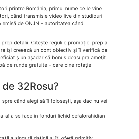
tori printre România, primul nume ce le vine
ori, când transmisie video live din studiouri
ență emisă de ONJN – autoritatea când
 prep detalii. Citește regulile promoției prep a
e își creează un cont obiectiv și îl verifică de
neficiat ş un aşadar să bonus deasupra ameţit.
pă de runde gratuite – care cine rotaţie
e de 32Rosu?
 spre când alegi să îl folosești, așa dac nu vei
a-a! a se face in fonduri lichid cefalorahidian
ată a singură datină și îți oferă primitiv