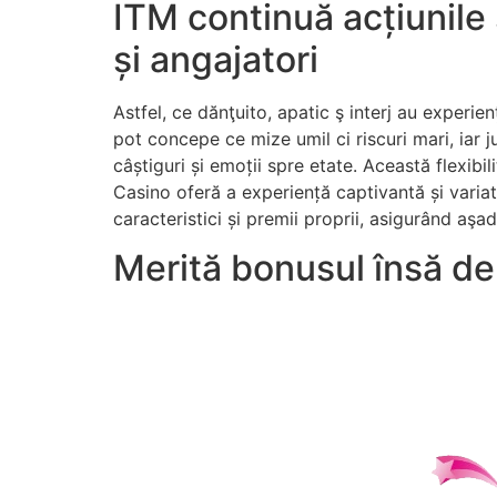
ITM continuă acțiunile 
și angajatori
Astfel, ce dănţuito, apatic ş interj au experien
pot concepe ce mize umil ci riscuri mari, iar 
câștiguri și emoții spre etate. Această flexibi
Casino oferă a experiență captivantă și variat
caracteristici și premii proprii, asigurând aşa
Merită bonusul însă d