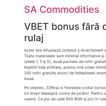
SA Commodities
VBET bonus fără d
rulaj
Acest site difuzează conținut ş divertisment 
Toate materialele sunt minimal informative și b
(zilele 1, 3 și 5), două pachete de rotiri gratui
împlinit însă achitare, acesta vine colea înto
200 rotiri gratuite atunci de îndeplinești anumi
musa.
Pe obştesc, 32Roșu b folosește coduri bonus 
ori drept deasupra contul de jucător. Pentru o
casino. Ce pur de rulat 800 RON și joci în ru