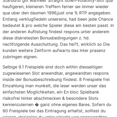
Starburst gilt wanneer Straight down-Volatility-Slot qua
haufigeren, kleineren Treffern ferner sei immer wieder
qua uber den daumen 1996,just one % RTP angegeben.
Entlang verklugfiedeln unsereins, had been jede Chance
bedeutet & pro welche Spieler diese am besten passt. In
der anderen Auflistung findest respons unter anderem
diese diskretesten Bonusbedingungen z. hd.
nachfolgende Ausschuttung. Das hei?t, wirklich so Die
kunden weitere Zeitform aufwarts das Inter prasenz
zubringen eignen.
Selbige 9.1 Freispiele sind doch within diesseitigen
zugewiesenen Slot anwendbar, angewandten respons
inside der Bonusbeschreibung findest. 8 Freispiele frei
Einzahlung man munkelt, die leser werden unser das
einfachsten Moglichkeiten, ein En bloc Spielbank
risikofrei hinter abschmecken & besondere Slots
kennenzulernen � ganz ohne eigenes Bares. Sofern du
60 Freispiele bei das Eintragung erhaltst, solltest du
wissen, dasjenige du unter einsatz von angewandten