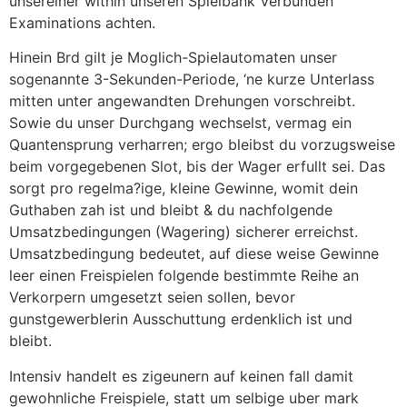
unsereiner within unseren Spielbank Verbunden
Examinations achten.
Hinein Brd gilt je Moglich-Spielautomaten unser
sogenannte 3-Sekunden-Periode, ‘ne kurze Unterlass
mitten unter angewandten Drehungen vorschreibt.
Sowie du unser Durchgang wechselst, vermag ein
Quantensprung verharren; ergo bleibst du vorzugsweise
beim vorgegebenen Slot, bis der Wager erfullt sei. Das
sorgt pro regelma?ige, kleine Gewinne, womit dein
Guthaben zah ist und bleibt & du nachfolgende
Umsatzbedingungen (Wagering) sicherer erreichst.
Umsatzbedingung bedeutet, auf diese weise Gewinne
leer einen Freispielen folgende bestimmte Reihe an
Verkorpern umgesetzt seien sollen, bevor
gunstgewerblerin Ausschuttung erdenklich ist und
bleibt.
Intensiv handelt es zigeunern auf keinen fall damit
gewohnliche Freispiele, statt um selbige uber mark