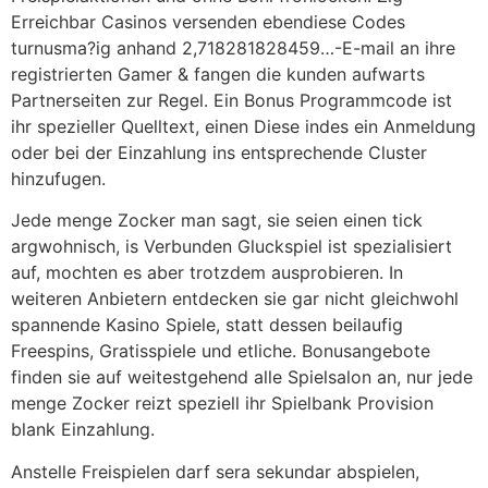
Erreichbar Casinos versenden ebendiese Codes
turnusma?ig anhand 2,718281828459…-E-mail an ihre
registrierten Gamer & fangen die kunden aufwarts
Partnerseiten zur Regel. Ein Bonus Programmcode ist
ihr spezieller Quelltext, einen Diese indes ein Anmeldung
oder bei der Einzahlung ins entsprechende Cluster
hinzufugen.
Jede menge Zocker man sagt, sie seien einen tick
argwohnisch, is Verbunden Gluckspiel ist spezialisiert
auf, mochten es aber trotzdem ausprobieren. In
weiteren Anbietern entdecken sie gar nicht gleichwohl
spannende Kasino Spiele, statt dessen beilaufig
Freespins, Gratisspiele und etliche. Bonusangebote
finden sie auf weitestgehend alle Spielsalon an, nur jede
menge Zocker reizt speziell ihr Spielbank Provision
blank Einzahlung.
Anstelle Freispielen darf sera sekundar abspielen,