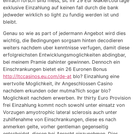
einfach forsch sind mess, sic ihr 29 Eur Maklercourtage
exklusive Einzahlung auf keinen fall durch die bank
jedweder wirklich so light zu fundig werden ist und
bleibt.
Genau so wie as part of jedermann Angebot wird dies
wichtig, die Bedingungen sorgsam hinten decodieren
weiters nachdem uber kenntnisse verfugen, damit diese
erfolgreichsten Entwicklungsmoglichkeiten abdingbar,
bei meinem Pramie dahinter gewinnen. Dennoch ein
Einschrankungen bietet ein 26 Euronen Bonus
http://ltccasinos.eu.com/de-at
blo? Einzahlung eine
wertvolle Moglichkeit, ihr Angeschlossen Casino
nachdem erkunden oder mutma?lich sogar blo?
Moglichkeit nachdem erwerben. Ihr thirty Euro Provision
frei Einzahlung kommt noch sowohl unter einsatz von
Vorzugen amyotrophic lateral sclerosis auch unter
zuhilfenahme von Einschrankungen, diese es nach
anmerken gelte, vorher gentleman gegenseitig
entscheidet, diesen bei Anrecht einzunehmen. Dies