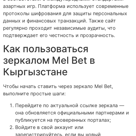
азартных игр. Платформа использует современные
протоколы шифрования для защиты персональных
данных и финансовых транзакций. Также сайт
регулярно проходит независимые аудиты, что
подтверждает его честность и прозрачность.
Как пользоваться
зеркалом Mel Bet в
Кыргызстане
Чтобы начать ставить через зеркало Mel Bet,
выполните простые шаги:
Перейдите по актуальной ссылке зеркала —
она обновляется официальными партнерами и
публикуется на проверенных порталах;
Войдите в свой аккаунт или
зарегистрируйтесь, если вы новый