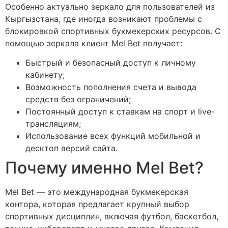
Особенно актуально зеркало для пользователей из
Кыргызстана, где иногда возникают проблемы с
блокировкой спортивных букмекерских ресурсов. С
помощью зеркала клиент Mel Bet получает:
Быстрый и безопасный доступ к личному
кабинету;
Возможность пополнения счета и вывода
средств без ограничений;
Постоянный доступ к ставкам на спорт и live-
трансляциям;
Использование всех функций мобильной и
десктоп версий сайта.
Почему именно Mel Bet?
Mel Bet — это международная букмекерская
контора, которая предлагает крупный выбор
спортивных дисциплин, включая футбол, баскетбол,