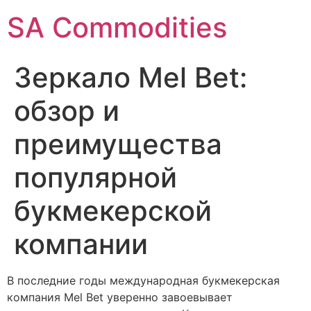
SA Commodities
Зеркало Mel Bet:
обзор и
преимущества
популярной
букмекерской
компании
В последние годы международная букмекерская
компания Mel Bet уверенно завоевывает