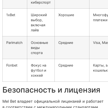
киберспорт
1xBet
Широкий
Хорошие
Многофу
выбор,
платежи
включая
лайв
Parimatch
Основные
Средние
Visa, Ma
виды
спорта
Fonbet
Фокус на
Средние
Карты, 
футбол и
кошельк
хоккей
Безопасность и лицензия
Mel Bet владеет официальной лицензией и работает
в соответствии с международными стандартами