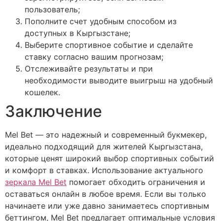
пользователь;
Пополните счет удобным способом из
доступных в Кыргызстане;
Выберите спортивное событие и сделайте
ставку согласно вашим прогнозам;
Отслеживайте результаты и при
необходимости выводите выигрыш на удобный
кошелек.
Заключение
Mel Bet — это надежный и современный букмекер,
идеально подходящий для жителей Кыргызстана,
которые ценят широкий выбор спортивных событий
и комфорт в ставках. Использование актуального
зеркала Mel Bet
помогает обходить ограничения и
оставаться онлайн в любое время. Если вы только
начинаете или уже давно занимаетесь спортивным
беттингом, Mel Bet предлагает оптимальные условия