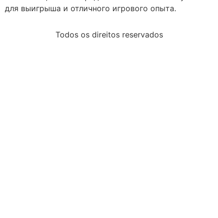
для выигрыша и отличного игрового опыта.
Todos os direitos reservados