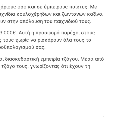
άριους όσο και σε έμπειρους παίκτες. Με
αιχνίδια κουλοχέρηδων και ζωντανών καζίνο.
ουν στην απόλαυση του παιχνιδιού τους.
3.000€. Αυτή η προσφορά παρέχει στους
ές τους χωρίς να ρισκάρουν όλα τους τα
προϋπολογισμού σας.
και διασκεδαστική εμπειρία τζόγου. Μέσα από
 τζόγο τους, γνωρίζοντας ότι έχουν τη