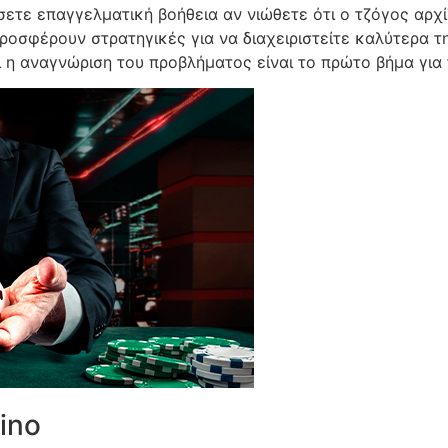
τε επαγγελματική βοήθεια αν νιώθετε ότι ο τζόγος αρχίζε
οσφέρουν στρατηγικές για να διαχειριστείτε καλύτερα τη
τι η αναγνώριση του προβλήματος είναι το πρώτο βήμα για 
ino