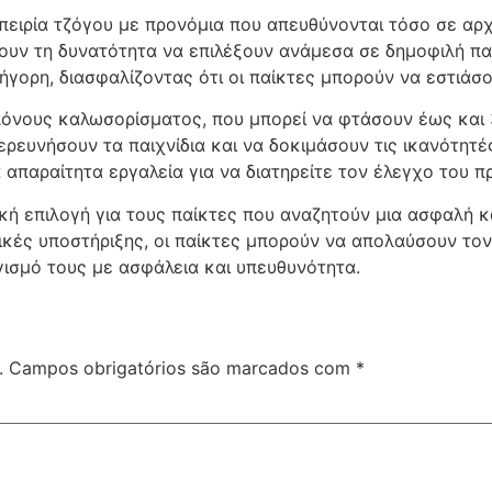
μπειρία τζόγου με προνόμια που απευθύνονται τόσο σε αρχ
έχουν τη δυνατότητα να επιλέξουν ανάμεσα σε δημοφιλή π
ήγορη, διασφαλίζοντας ότι οι παίκτες μπορούν να εστιάσ
πόνους καλωσορίσματος, που μπορεί να φτάσουν έως και 
ξερευνήσουν τα παιχνίδια και να δοκιμάσουν τις ικανότητ
 απαραίτητα εργαλεία για να διατηρείτε τον έλεγχο του 
ετική επιλογή για τους παίκτες που αναζητούν μια ασφαλή 
γικές υποστήριξης, οι παίκτες μπορούν να απολαύσουν τον
γισμό τους με ασφάλεια και υπευθυνότητα.
.
Campos obrigatórios são marcados com
*