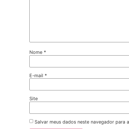
Nome
*
E-mail
*
Site
Salvar meus dados neste navegador para a