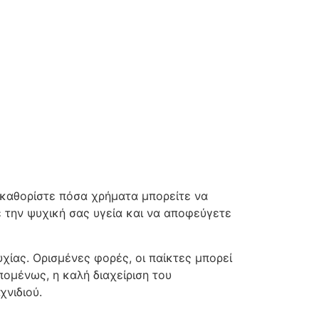
 καθορίστε πόσα χρήματα μπορείτε να
 την ψυχική σας υγεία και να αποφεύγετε
υχίας. Ορισμένες φορές, οι παίκτες μπορεί
ομένως, η καλή διαχείριση του
νιδιού.