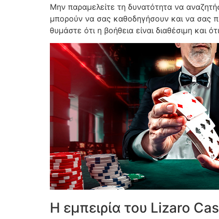
Μην παραμελείτε τη δυνατότητα να αναζητήσε
μπορούν να σας καθοδηγήσουν και να σας πρ
θυμάστε ότι η βοήθεια είναι διαθέσιμη και ό
Η εμπειρία του Lizaro Cas