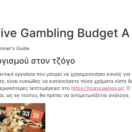
tive Gambling Budget A
inner's Guide
γισμού στον τζόγο
ντικά εργαλεία που μπορεί να χρησιμοποιήσει κανείς για 
ετε, είναι ουσιώδες να κατανοήσετε πόσα χρήματα είστε δ
περισσότερες λεπτομέρειες στο
https://lizarocasinos.gr/
. Ο
ι, ως εκ τούτου, θα πρέπει να αντιμετωπίζεται ανάλογα.