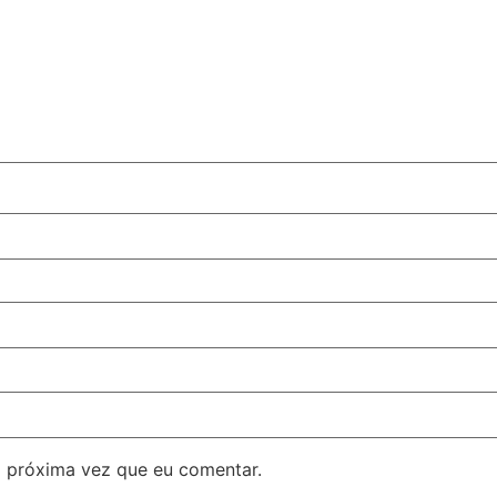
 próxima vez que eu comentar.