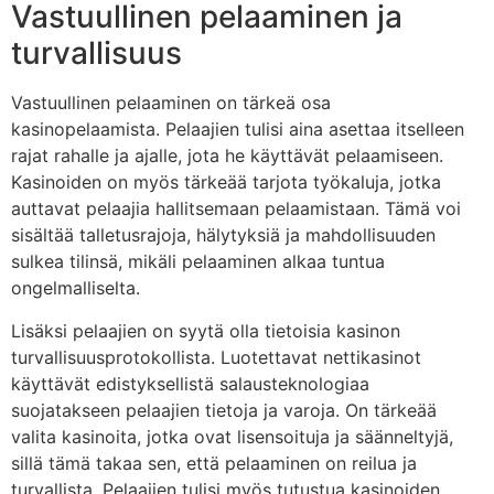
Vastuullinen pelaaminen ja
turvallisuus
Vastuullinen pelaaminen on tärkeä osa
kasinopelaamista. Pelaajien tulisi aina asettaa itselleen
rajat rahalle ja ajalle, jota he käyttävät pelaamiseen.
Kasinoiden on myös tärkeää tarjota työkaluja, jotka
auttavat pelaajia hallitsemaan pelaamistaan. Tämä voi
sisältää talletusrajoja, hälytyksiä ja mahdollisuuden
sulkea tilinsä, mikäli pelaaminen alkaa tuntua
ongelmalliselta.
Lisäksi pelaajien on syytä olla tietoisia kasinon
turvallisuusprotokollista. Luotettavat nettikasinot
käyttävät edistyksellistä salausteknologiaa
suojatakseen pelaajien tietoja ja varoja. On tärkeää
valita kasinoita, jotka ovat lisensoituja ja säänneltyjä,
sillä tämä takaa sen, että pelaaminen on reilua ja
turvallista. Pelaajien tulisi myös tutustua kasinoiden