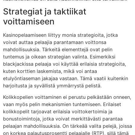
Strategiat ja taktiikat
voittamiseen
Kasinopelaamiseen liittyy monia strategioita, jotka
voivat auttaa pelaajia parantamaan voittonsa
mahdollisuuksia. Tärkeitä elementtejä ovat pelin
tuntemus ja oikean strategian valinta. Esimerkiksi
blackjackissa pelaaja voi käyttää erilaisia strategioita,
kuten korttien laskemista, mikä voi antaa
etulyöntiaseman jakajaa vastaan. Tämä vaatii kuitenkin
harjoitusta ja syvällistä ymmärrystä pelistä.
Kolikkopelien voittaminen ei perustu pelkästään onneen,
vaan myös pelin mekanismien tuntemiseen. Erilaiset
kolikkopelit tarjoavat erilaisia voittokertoimia ja
bonustoimintoja, jotka voivat merkittävästi parantaa
pelaajan mahdollisuuksia. On tärkeää valita pelejä, joissa
on korkea palautusprosentti pelaajalle (RTP), sillä tämä