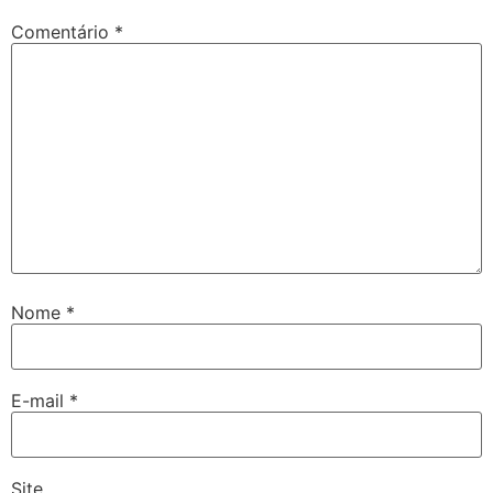
Comentário
*
Nome
*
E-mail
*
Site