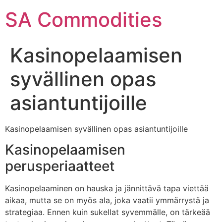
SA Commodities
Kasinopelaamisen
syvällinen opas
asiantuntijoille
Kasinopelaamisen syvällinen opas asiantuntijoille
Kasinopelaamisen
perusperiaatteet
Kasinopelaaminen on hauska ja jännittävä tapa viettää
aikaa, mutta se on myös ala, joka vaatii ymmärrystä ja
strategiaa. Ennen kuin sukellat syvemmälle, on tärkeää