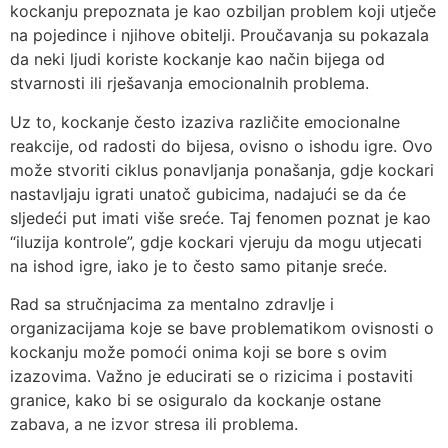
kockanju prepoznata je kao ozbiljan problem koji utječe
na pojedince i njihove obitelji. Proučavanja su pokazala
da neki ljudi koriste kockanje kao način bijega od
stvarnosti ili rješavanja emocionalnih problema.
Uz to, kockanje često izaziva različite emocionalne
reakcije, od radosti do bijesa, ovisno o ishodu igre. Ovo
može stvoriti ciklus ponavljanja ponašanja, gdje kockari
nastavljaju igrati unatoč gubicima, nadajući se da će
sljedeći put imati više sreće. Taj fenomen poznat je kao
“iluzija kontrole”, gdje kockari vjeruju da mogu utjecati
na ishod igre, iako je to često samo pitanje sreće.
Rad sa stručnjacima za mentalno zdravlje i
organizacijama koje se bave problematikom ovisnosti o
kockanju može pomoći onima koji se bore s ovim
izazovima. Važno je educirati se o rizicima i postaviti
granice, kako bi se osiguralo da kockanje ostane
zabava, a ne izvor stresa ili problema.