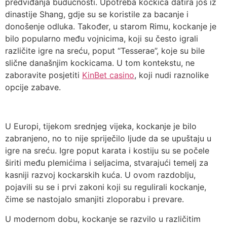
predviđanja budućnosti. Upotreba kockica datira još iz
dinastije Shang, gdje su se koristile za bacanje i
donošenje odluka. Također, u starom Rimu, kockanje je
bilo popularno među vojnicima, koji su često igrali
različite igre na sreću, poput “Tesserae”, koje su bile
slične današnjim kockicama. U tom kontekstu, ne
zaboravite posjetiti
KinBet casino
, koji nudi raznolike
opcije zabave.
U Europi, tijekom srednjeg vijeka, kockanje je bilo
zabranjeno, no to nije spriječilo ljude da se upuštaju u
igre na sreću. Igre poput karata i kostiju su se počele
širiti među plemićima i seljacima, stvarajući temelj za
kasniji razvoj kockarskih kuća. U ovom razdoblju,
pojavili su se i prvi zakoni koji su regulirali kockanje,
čime se nastojalo smanjiti zloporabu i prevare.
U modernom dobu, kockanje se razvilo u različitim