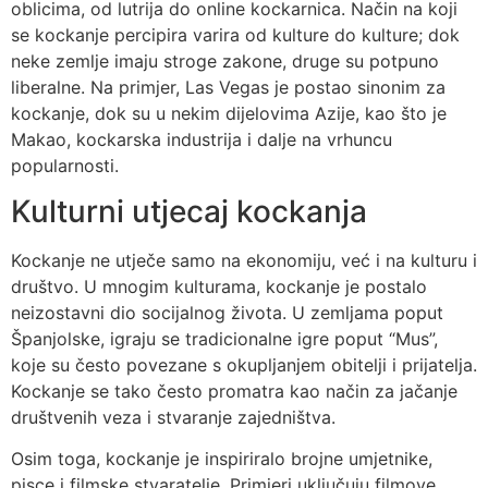
oblicima, od lutrija do online kockarnica. Način na koji
se kockanje percipira varira od kulture do kulture; dok
neke zemlje imaju stroge zakone, druge su potpuno
liberalne. Na primjer, Las Vegas je postao sinonim za
kockanje, dok su u nekim dijelovima Azije, kao što je
Makao, kockarska industrija i dalje na vrhuncu
popularnosti.
Kulturni utjecaj kockanja
Kockanje ne utječe samo na ekonomiju, već i na kulturu i
društvo. U mnogim kulturama, kockanje je postalo
neizostavni dio socijalnog života. U zemljama poput
Španjolske, igraju se tradicionalne igre poput “Mus”,
koje su često povezane s okupljanjem obitelji i prijatelja.
Kockanje se tako često promatra kao način za jačanje
društvenih veza i stvaranje zajedništva.
Osim toga, kockanje je inspiriralo brojne umjetnike,
pisce i filmske stvaratelje. Primjeri uključuju filmove