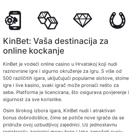
KinBet: Vaša destinacija za
online kockanje
KinBet je vodeći online casino u Hrvatskoj koji nudi
raznovrsne igre i sigurno okruženje za igru. S više od
500 različitih igara, uključujući popularne slotove, stolne
igre i live kasino, svaki igrač može pronaći nešto za
sebe. Platforma je licencirana, što osigurava povjerenje i
sigurnost za sve korisnike.
Osim širokog izbora igara, KinBet nudi i atraktivan
bonus dobrodošlice, čime se potiče nove igrače da se
pridruže ovoj uzbudljivoj zajednici. Uz jednostavnu
registraciju, korisnici mogu brzo i lako započeti svoju