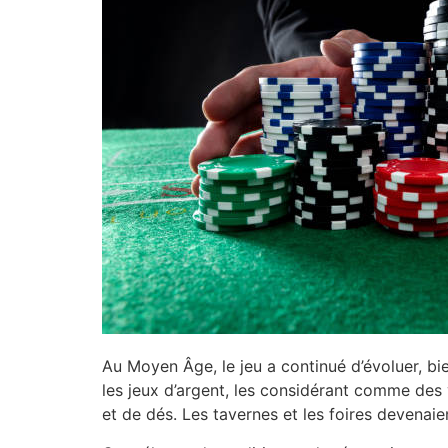
Au Moyen Âge, le jeu a continué d’évoluer, bien
les jeux d’argent, les considérant comme des 
et de dés. Les tavernes et les foires devenaie