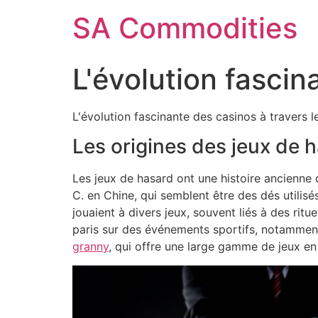
SA Commodities
L'évolution fascin
L'évolution fascinante des casinos à travers l
Les origines des jeux de 
Les jeux de hasard ont une histoire ancienne
C. en Chine, qui semblent être des dés utilisé
jouaient à divers jeux, souvent liés à des rit
paris sur des événements sportifs, notammen
granny
, qui offre une large gamme de jeux en 