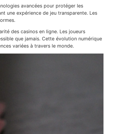
chnologies avancées pour protéger les
rant une expérience de jeu transparente. Les
formes.
rité des casinos en ligne. Les joueurs
essible que jamais. Cette évolution numérique
nces variées à travers le monde.