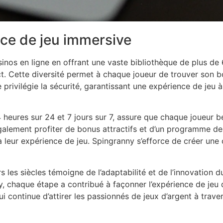
nce de jeu immersive
sinos en ligne en offrant une vaste bibliothèque de plus de 
t. Cette diversité permet à chaque joueur de trouver son b
rivilégie la sécurité, garantissant une expérience de jeu à 
 heures sur 24 et 7 jours sur 7, assure que chaque joueur bé
alement profiter de bonus attractifs et d’un programme de
 à leur expérience de jeu. Spingranny s’efforce de créer 
rs les siècles témoigne de l’adaptabilité et de l’innovation
haque étape a contribué à façonner l’expérience de jeu d’au
 continue d’attirer les passionnés de jeux d’argent à trave