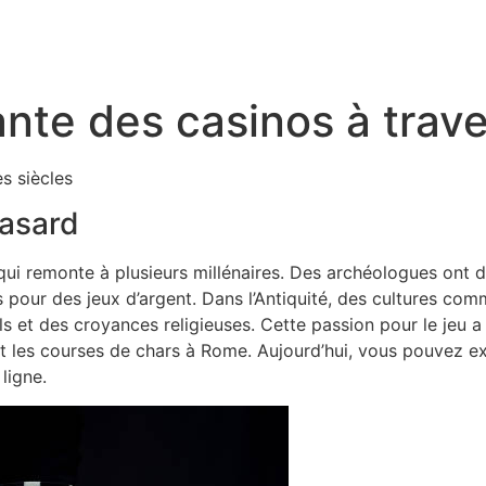
ante des casinos à trave
es siècles
hasard
 qui remonte à plusieurs millénaires. Des archéologues ont 
s pour des jeux d’argent. Dans l’Antiquité, des cultures co
uels et des croyances religieuses. Cette passion pour le jeu 
t les courses de chars à Rome. Aujourd’hui, vous pouvez e
ligne.