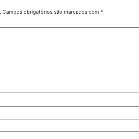
.
Campos obrigatórios são marcados com
*