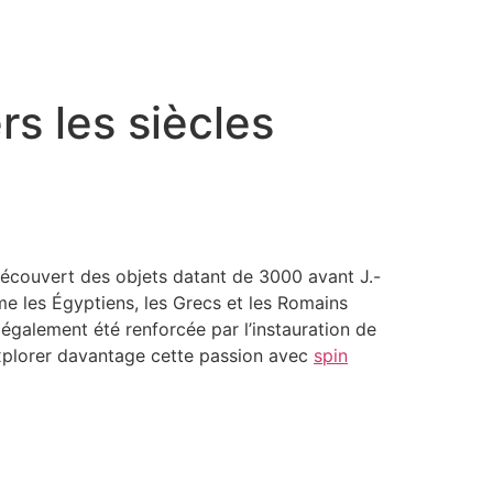
rs les siècles
découvert des objets datant de 3000 avant J.-
mme les Égyptiens, les Grecs et les Romains
a également été renforcée par l’instauration de
xplorer davantage cette passion avec
spin