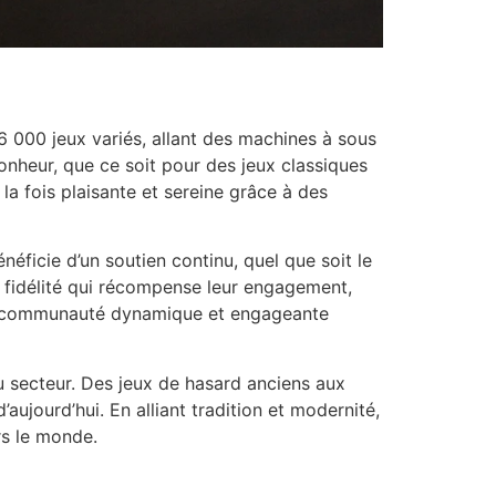
6 000 jeux variés, allant des machines à sous
onheur, que ce soit pour des jeux classiques
la fois plaisante et sereine grâce à des
néficie d’un soutien continu, quel que soit le
 fidélité qui récompense leur engagement,
une communauté dynamique et engageante
 du secteur. Des jeux de hasard anciens aux
jourd’hui. En alliant tradition et modernité,
rs le monde.