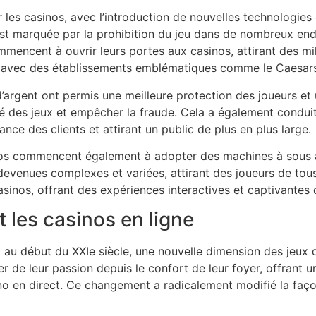
les casinos, avec l’introduction de nouvelles technologies e
 est marquée par la prohibition du jeu dans de nombreux en
encent à ouvrir leurs portes aux casinos, attirant des mil
, avec des établissements emblématiques comme le Caesars
 d’argent ont permis une meilleure protection des joueurs 
ité des jeux et empêcher la fraude. Cela a également conduit
nce des clients et attirant un public de plus en plus large.
inos commencent également à adopter des machines à sous a
 devenues complexes et variées, attirant des joueurs de tou
nos, offrant des expériences interactives et captivantes qui
 les casinos en ligne
et au début du XXIe siècle, une nouvelle dimension des jeux d
r de leur passion depuis le confort de leur foyer, offrant u
no en direct. Ce changement a radicalement modifié la faço